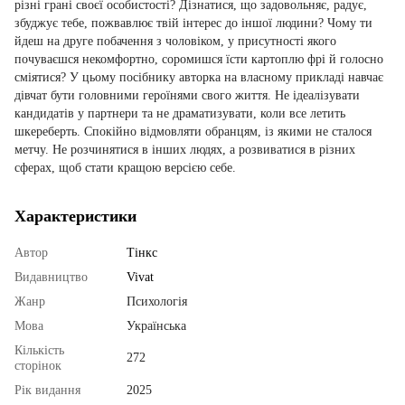
різні грані своєї особистості? Дізнатися, що задовольняє, радує,
збуджує тебе, пожвавлює твій інтерес до іншої людини? Чому ти
йдеш на друге побачення з чоловіком, у присутності якого
почуваєшся некомфортно, соромишся їсти картоплю фрі й голосно
сміятися? У цьому посібнику авторка на власному прикладі навчає
дівчат бути головними героїнями свого життя. Не ідеалізувати
кандидатів у партнери та не драматизувати, коли все летить
шкереберть. Спокійно відмовляти обранцям, із якими не сталося
метчу. Не розчинятися в інших людях, а розвиватися в різних
сферах, щоб стати кращою версією себе.
Характеристики
Автор
Тінкс
Видавництво
Vivat
Жанр
Психологія
Мова
Українська
Кількість
272
сторінок
Рік видання
2025