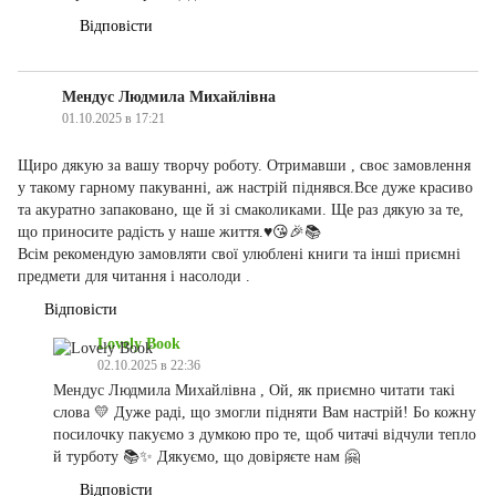
Відповісти
Мендус Людмила Михайлівна
01.10.2025 в 17:21
Щиро дякую за вашу творчу роботу. Отримавши , своє замовлення
у такому гарному пакуванні, аж настрій піднявся.Все дуже красиво
та акуратно запаковано, ще й зі смаколиками. Ще раз дякую за те,
що приносите радість у наше життя.♥️😘🎉📚
Всім рекомендую замовляти свої улюблені книги та інші приємні
предмети для читання і насолоди .
Відповісти
Lovely Book
02.10.2025 в 22:36
Мендус Людмила Михайлівна , Ой, як приємно читати такі
слова 💛 Дуже раді, що змогли підняти Вам настрій! Бо кожну
посилочку пакуємо з думкою про те, щоб читачі відчули тепло
й турботу 📚✨ Дякуємо, що довіряєте нам 🤗
Відповісти