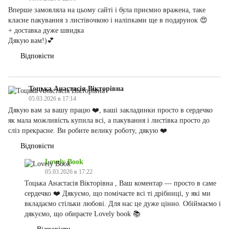
Вперше замовляла на цьому сайті і була приємно вражена, таке
класне пакування з листівочкою і наліпками ще в подарунок 😍
+ доставка дуже швидка
Дякую вам!)💕
Відповісти
Тоцька Анастасія Вікторівна
05.03.2026 в 17:14
Дякую вам за вашу працю ❤️, ваші закладинки просто в сердечко
як мала можливість купила всі, а пакування і листівка просто до
сліз прекрасне. Ви робите велику роботу, дякую ❤️
Відповісти
Lovely Book
05.03.2026 в 17:22
Тоцька Анастасія Вікторівна , Ваш коментар — просто в саме
сердечко ❤️ Дякуємо, що помічаєте всі ті дрібниці, у які ми
вкладаємо стільки любові. Для нас це дуже цінно. Обіймаємо і
дякуємо, що обираєте Lovely book 📚