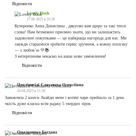
Відповісти
Lovely Book
27.06.2025 в 16:20
Кучеренко Анна Денисівна , дякуємо вам щиро за такі теплі
слова! Нам безмежно приємно знати, що ви залишаєтесь
задоволені покупками — це найкраща нагорода для нас. Ми
завжди стараємося зробити сервіс зручним, а кожну посилку
— з любов’ю 💛📚
З нетерпінням чекаємо на ваше нове замовлення!
Відповісти
Цитлішвілі Єлизавета Олексіївна
10.04.2025 в 11:36
Замовляла 2 книги Знайди мене і котячі чари прийшло за 1 день
чкість дуже класна всім раджу 5 твердих зірок
Відповісти
Омельченко Богдана