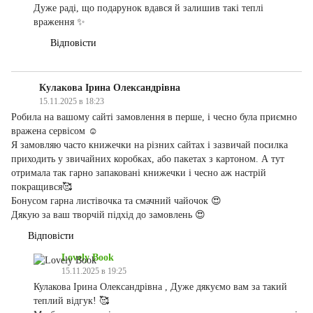
Дуже раді, що подарунок вдався й залишив такі теплі
враження ✨
Відповісти
Кулакова Ірина Олександрівна
15.11.2025 в 18:23
Робила на вашому сайті замовлення в перше, і чесно була приємно
вражена сервісом ☺️
Я замовляю часто книжечки на різних сайтах і зазвичай посилка
приходить у звичайних коробках, або пакетах з картоном. А тут
отримала так гарно запаковані книжечки і чесно аж настрій
покращився🥰
Бонусом гарна листівочка та смачний чайочок 😍
Дякую за ваш творчій підхід до замовлень 😍
Відповісти
Lovely Book
15.11.2025 в 19:25
Кулакова Ірина Олександрівна , Дуже дякуємо вам за такий
теплий відгук! 🥰