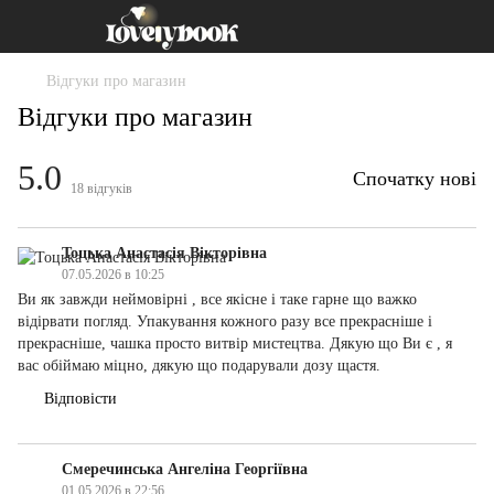
Відгуки про магазин
Відгуки про магазин
5.0
Спочатку нові
18
відгуків
Тоцька Анастасія Вікторівна
07.05.2026 в 10:25
Ви як завжди неймовірні , все якісне і таке гарне що важко
відірвати погляд. Упакування кожного разу все прекрасніше і
прекрасніше, чашка просто витвір мистецтва. Дякую що Ви є , я
вас обіймаю міцно, дякую що подарували дозу щастя.
Відповісти
Смеречинська Ангеліна Георгіївна
01.05.2026 в 22:56