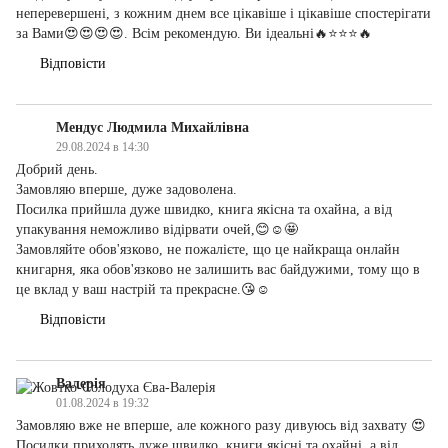
неперевершені, з кожним днем все цікавіше і цікавіше спостерігати
за Вами😍😍😍😍. Всім рекомендую. Ви ідеальні🔥⭐️⭐️⭐️🔥
Відповісти
Мендус Людмила Михайлівна
29.08.2024 в 14:30
Добрий день.
Замовляю вперше, дуже задоволена.
Посилка прийшла дуже швидко, книга якісна та охайна, а від
упакування неможливо відірвати очей,😊☺️🤩
Замовляйте обов'язково, не пожалієте, що це найкраща онлайн
книгарня, яка обов'язково не залишить вас байдужими, тому що в
це вклад у ваш настрій та прекрасне.😘☺️
Відповісти
Валерія
01.08.2024 в 19:32
Замовляю вже не вперше, але кожного разу дивуюсь від захвату 😍
Посилки приходять дуже швидко, книги якісні та охайні, а від