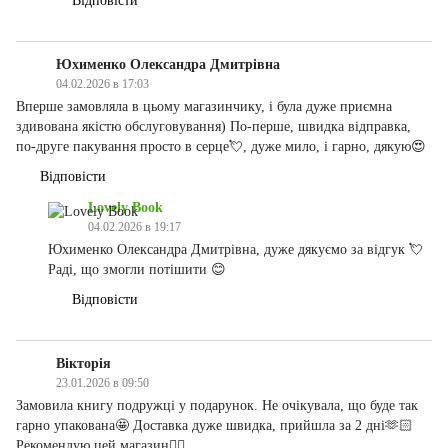
Відповісти
Юхименко Олександра Дмитрівна
04.02.2026 в 17:03
Вперше замовляла в цьому магазинчику, і була дуже приємна
здивована якістю обслуговування) По-перше, швидка відправка,
по-друге пакування просто в серце💘, дуже мило, і гарно, дякую😍
Відповісти
Lovely Book
04.02.2026 в 19:17
Юхименко Олександра Дмитрівна, дуже дякуємо за відгук 💘
Раді, що змогли потішити 😊
Відповісти
Вікторія
23.01.2026 в 09:50
Замовила книгу подружці у подарунок. Не очікувала, що буде так
гарно упакована🤩 Доставка дуже швидка, прийшла за 2 дні🫶🏻
Рекомендую цей магазин👍🏻