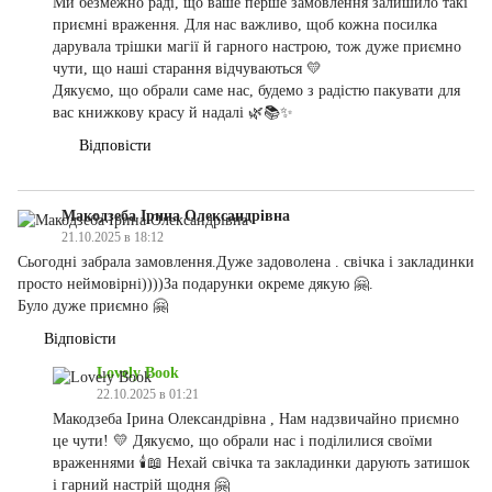
Ми безмежно раді, що ваше перше замовлення залишило такі
приємні враження. Для нас важливо, щоб кожна посилка
дарувала трішки магії й гарного настрою, тож дуже приємно
чути, що наші старання відчуваються 💛
Дякуємо, що обрали саме нас, будемо з радістю пакувати для
вас книжкову красу й надалі 🌿📚✨
Відповісти
Макодзеба Ірина Олександрівна
21.10.2025 в 18:12
Сьогодні забрала замовлення.Дуже задоволена . свічка і закладинки
просто неймовірні))))За подарунки окреме дякую 🤗.
Було дуже приємно 🤗
Відповісти
Lovely Book
22.10.2025 в 01:21
Макодзеба Ірина Олександрівна , Нам надзвичайно приємно
це чути! 💛 Дякуємо, що обрали нас і поділилися своїми
враженнями 🕯️📖 Нехай свічка та закладинки дарують затишок
і гарний настрій щодня 🤗