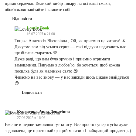
прямо сердечко. Великий вибір товару на всі ваші смаки,
обов'язково завітайте і замовте собі.
Відповісти
Lovely Book
16.07.2025 в 21:00
Тоцька Анастасія Вікторівна , Ой, як приємно це читати! 🌷
Дякуємо вам від усього серця — такі відгуки надихають нас
ще більше старатись 💛
Дуже раді, що вам було зручно і приємно отримати
замовлення. Пакуємо з любов’ю, бо хочеться, щоб кожна
посилка була як маленьке свято 🎁
Чекаємо на вас знову — у нас завжди щось цікаве знайдеться
😊
Відповісти
Кучеренко Анна Денисівна
27.06.2025 в 16:06
Вже не в перше замовляю тут книгу. Все просто супер я усім дуже
задоволена, це просто найкращий магазин і найкращий продавець:)