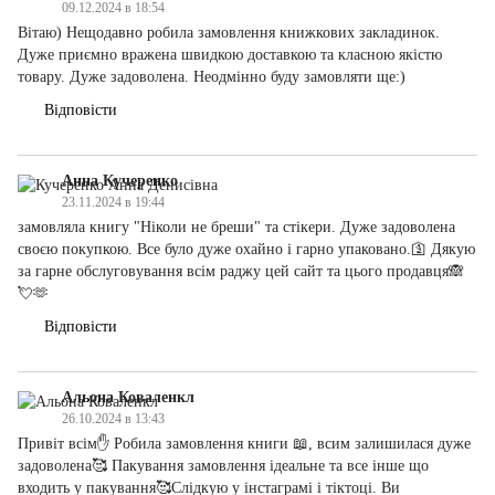
09.12.2024 в 18:54
Вітаю) Нещодавно робила замовлення книжкових закладинок.
Дуже приємно вражена швидкою доставкою та класною якістю
товару. Дуже задоволена. Неодмінно буду замовляти ще:)
Відповісти
Анна Кучеренко
23.11.2024 в 19:44
замовляла книгу "Ніколи не бреши" та стікери. Дуже задоволена
своєю покупкою. Все було дуже охайно і гарно упаковано.🛐 Дякую
за гарне обслуговування всім раджу цей сайт та цього продавця🙈
💘🫶
Відповісти
Альона Коваленкл
26.10.2024 в 13:43
Привіт всім✋ Робила замовлення книги 📖, всим залишилася дуже
задоволена🥰 Пакування замовлення ідеальне та все інше що
входить у пакування🥰Слідкую у інстаграмі і тіктоці. Ви