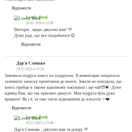
Відповісти
Lovely Book
24.01.2026 в 11:06
Вікторія , щиро дякуємо вам! 💛
Дуже раді, що все сподобалося 😊
Відповісти
Дар'я Слинько
24.12.2025 в 12:26
Замовила подрузі книгу на подарунок. В коментарях попросила
залишити записку привітання до книги. Зовсім не очікувала, що
книга прийде в такому красивому пакуванні і ще чай🥹💓. Дуже
вдячна Вам, що так приємно дивуєте. Моя подруга була дуже
вражена! Як і я, за таке тепле відношення до клієнтів ✨❤️
Відповісти
Lovely Book
24.12.2025 в 13:40
Дар'я Слинько , дякуємо вам за довіру 💛