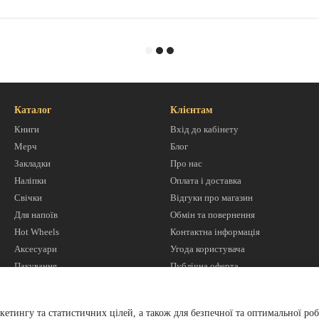
Каталог
Клієнтам
Книги
Вхід до кабінету
Мерч
Блог
Закладки
Про нас
Наліпки
Оплата і доставка
Свічки
Відгуки про магазин
Для напоїв
Обмін та повернення
Hot Wheels
Контактна інформація
Аксесуари
Угода користувача
Пакування
Публічна оферта
Ми в соцмережах
кетингу та статистичних цілей, а також для безпечної та оптимальної роб