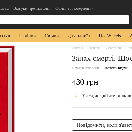
тавка
Відгуки про магазин
Обмін та повернення
да користувача
Публічна оферта
ладки
Наліпки
Свічки
Для напоїв
Hot Wheels
Головна
Книги
Детективи
За
Запах смерті. Шос
Немає в наявності
Написати відгук
430 грн
Увійти
для відображення накопи
%
Повідомити, коли з'яви