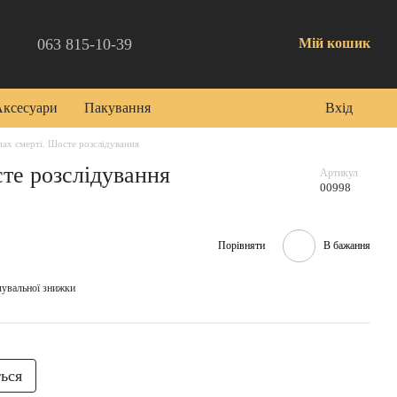
063 815-10-39
Мій кошик
Аксесуари
Пакування
Вхід
пах смерті. Шосте розслідування
те розслідування
Артикул
00998
Порівняти
В бажання
чувальної знижки
ться