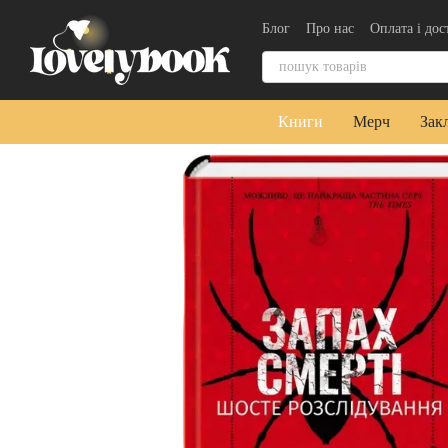
Перейти до основного контенту
Блог
Про нас
Оплата і дос
Контактна інформація
Уго
Книги
Мерч
Зак