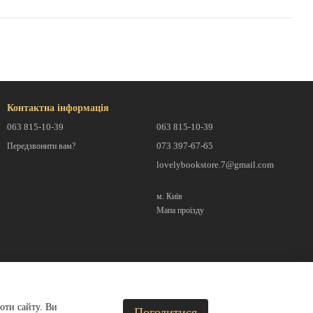
Контактна інформація
063 815-10-39
063 815-10-39
073 397-67-65
Передзвонити вам?
lovelybookstore.7@gmail.com
м. Київ
Мапа проїзду
оти сайту. Ви
Погодитися