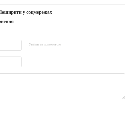
Поширити у соцмережах
рнення
Увійти за допомогою