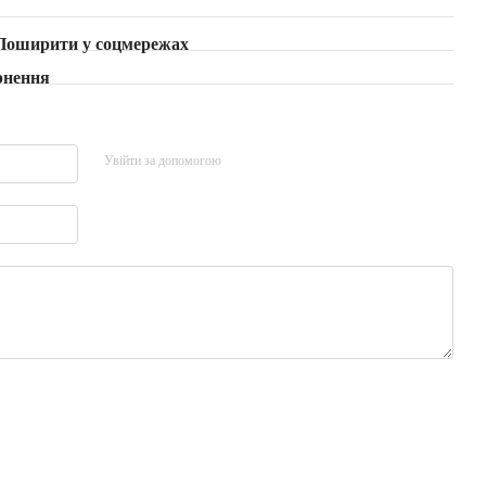
Поширити у соцмережах
рнення
Увійти за допомогою