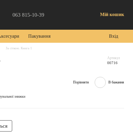
063 815-10-39
Мій кошик
Аксесуари
Пакування
Вхід
За сіткою. Книга 1
1
Артикул
00716
Порівняти
В бажання
чувальної знижки
ться