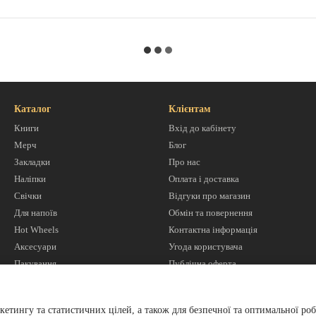
Каталог
Клієнтам
Книги
Вхід до кабінету
Мерч
Блог
Закладки
Про нас
Наліпки
Оплата і доставка
Свічки
Відгуки про магазин
Для напоїв
Обмін та повернення
Hot Wheels
Контактна інформація
Аксесуари
Угода користувача
Пакування
Публічна оферта
Ми в соцмережах
кетингу та статистичних цілей, а також для безпечної та оптимальної роб