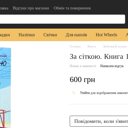
тавка
Відгуки про магазин
Обмін та повернення
да користувача
Публічна оферта
ладки
Наліпки
Свічки
Для напоїв
Hot Wheels
Головна
Книги
Любовний роман
За сіткою. Книга 
Немає в наявності
Написати відгук
600 грн
Увійти
для відображення накопи
%
Повідомити, коли з'яви