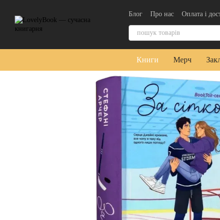
Перейти до основного контенту
Блог
Про нас
Оплата і дос
Контактна інформація
Уго
Книги
Мерч
Зак