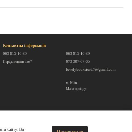
Контактна інформація
063 815-10-39
063 815-10-39
073 397-67-65
Передзвонити вам?
lovelybookstore.7@gmail.com
м. Київ
Мапа проїзду
оти сайту. Ви
Погодитися