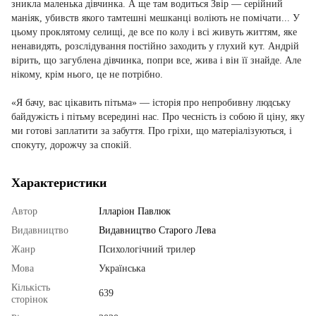
зникла маленька дівчинка. А ще там водиться Звір — серійний
маніяк, убивств якого тамтешні мешканці воліють не помічати... У
цьому проклятому селищі, де все по колу і всі живуть життям, яке
ненавидять, розслідування постійно заходить у глухий кут. Андрій
вірить, що загублена дівчинка, попри все, жива і він її знайде. Але
нікому, крім нього, це не потрібно.
«Я бачу, вас цікавить пітьма» — історія про непробивну людську
байдужість і пітьму всередині нас. Про чесність із собою й ціну, яку
ми готові заплатити за забуття. Про гріхи, що матеріалізуються, і
спокуту, дорожчу за спокій.
Характеристики
Автор
Ілларіон Павлюк
Видавництво
Видавництво Старого Лева
Жанр
Психологічний трилер
Мова
Українська
Кількість
639
сторінок