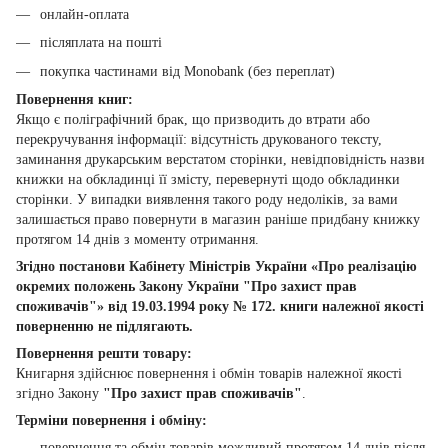
онлайн-оплата
післяплата на пошті
покупка частинами від Monobank (без переплат)
Повернення книг:
Якщо є поліграфічний брак, що призводить до втрати або
перекручування інформації: відсутність друкованого тексту,
заминання друкарським верстатом сторінки, невідповідність назви
книжки на обкладинці її змісту, перевернуті щодо обкладинки
сторінки. У випадки виявлення такого роду недоліків, за вами
залишається право повернути в магазин раніше придбану книжку
протягом 14 днів з моменту отримання.
Згідно постанови Кабінету Міністрів України «Про реалізацію
окремих положень Закону України "Про захист прав
споживачів"» від 19.03.1994 року № 172. книги належної якості
поверненню не підлягають.
Повернення решти товару:
Книгарня здійснює повернення і обмін товарів належної якості
згідно Закону
"Про захист прав споживачів"
.
Терміни повернення і обміну:
повернення та обмін товарів можливий протягом 14 днів після