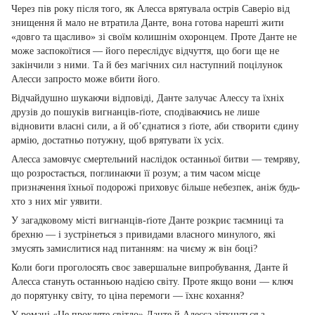
Через пів року після того, як Алесса врятувала острів Саверіо від
знищення й мало не втратила Данте, вона готова нарешті жити
«довго та щасливо» зі своїм колишнім охоронцем. Проте Данте не
може заспокоїтися — його переслідує відчуття, що боги ще не
закінчили з ними. Та й без магічних сил наступний поцілунок
Алесси запросто може вбити його.
Відчайдушно шукаючи відповіді, Данте залучає Алессу та їхніх
друзів до пошуків вигнанців-ґіоте, сподіваючись не лише
відновити власні сили, а й об’єднатися з ґіоте, аби створити єдину
армію, достатньо потужну, щоб врятувати їх усіх.
Алесса замовчує смертельний наслідок останньої битви — темряву,
що розростається, поглинаючи її розум; а тим часом місце
призначення їхньої подорожі приховує більше небезпек, аніж будь-
хто з них міг уявити.
У загадковому місті вигнанців-ґіоте Данте розкриє таємниці та
брехню — і зустрінеться з привидами власного минулого, які
змусять замислитися над питанням: на чиєму ж він боці?
Коли боги проголосять своє завершальне випробування, Данте й
Алесса стануть останньою надією світу. Проте якщо вони — ключ
до порятунку світу, то ціна перемоги — їхнє кохання?
У романі «Це прокляте світло» Данте й Алесса зіткнуться з