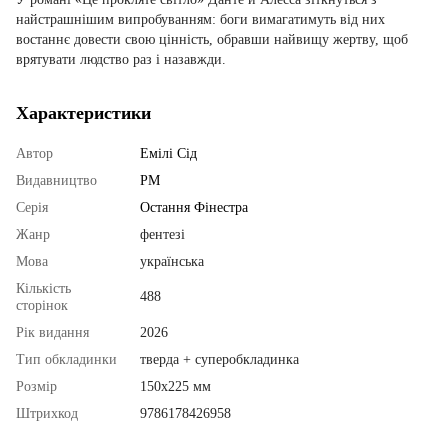
найстрашнішим випробуванням: боги вимагатимуть від них
востаннє довести свою цінність, обравши найвищу жертву, щоб
врятувати людство раз і назавжди.
Характеристики
Автор
Емілі Сід
Видавництво
РМ
Серія
Остання Фінестра
Жанр
фентезі
Мова
українська
Кількість
488
сторінок
Рік видання
2026
Тип обкладинки
тверда + суперобкладинка
Розмір
150х225 мм
Штрихкод
9786178426958