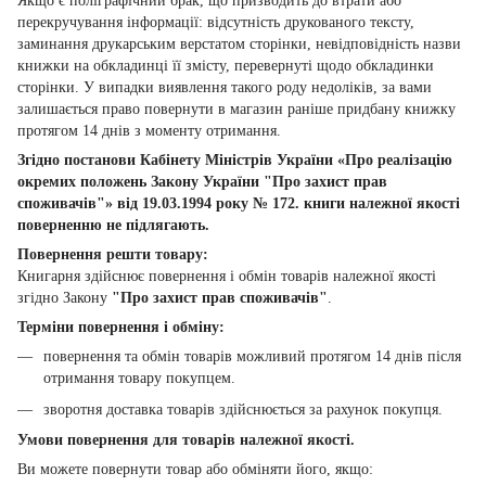
Якщо є поліграфічний брак, що призводить до втрати або
перекручування інформації: відсутність друкованого тексту,
заминання друкарським верстатом сторінки, невідповідність назви
книжки на обкладинці її змісту, перевернуті щодо обкладинки
сторінки. У випадки виявлення такого роду недоліків, за вами
залишається право повернути в магазин раніше придбану книжку
протягом 14 днів з моменту отримання.
Згідно постанови Кабінету Міністрів України «Про реалізацію
окремих положень Закону України "Про захист прав
споживачів"» від 19.03.1994 року № 172. книги належної якості
поверненню не підлягають.
Повернення решти товару:
Книгарня здійснює повернення і обмін товарів належної якості
згідно Закону
"Про захист прав споживачів"
.
Терміни повернення і обміну:
повернення та обмін товарів можливий протягом 14 днів після
отримання товару покупцем.
зворотня доставка товарів здійснюється за рахунок покупця.
Умови повернення для товарів належної якості.
Ви можете повернути товар або обміняти його, якщо: