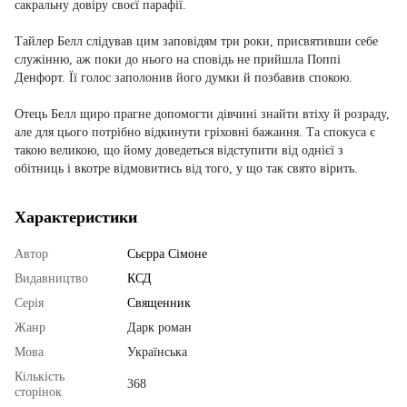
сакральну довіру своєї парафії.
Тайлер Белл слідував цим заповідям три роки, присвятивши себе
служінню, аж поки до нього на сповідь не прийшла Поппі
Денфорт. Її голос заполонив його думки й позбавив спокою.
Отець Белл щиро прагне допомогти дівчині знайти втіху й розраду,
але для цього потрібно відкинути гріховні бажання. Та спокуса є
такою великою, що йому доведеться відступити від однієї з
обітниць і вкотре відмовитись від того, у що так свято вірить.
Характеристики
Автор
Сьєрра Сімоне
Видавництво
КСД
Серія
Священник
Жанр
Дарк роман
Мова
Українська
Кількість
368
сторінок