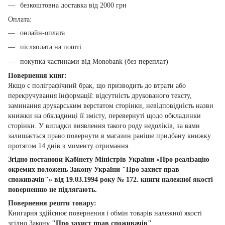
безкоштовна доставка від 2000 грн
Оплата:
онлайн-оплата
післяплата на пошті
покупка частинами від Monobank (без переплат)
Повернення книг:
Якщо є поліграфічний брак, що призводить до втрати або
перекручування інформації: відсутність друкованого тексту,
заминання друкарським верстатом сторінки, невідповідність назви
книжки на обкладинці її змісту, перевернуті щодо обкладинки
сторінки. У випадки виявлення такого роду недоліків, за вами
залишається право повернути в магазин раніше придбану книжку
протягом 14 днів з моменту отримання.
Згідно постанови Кабінету Міністрів України «Про реалізацію
окремих положень Закону України "Про захист прав
споживачів"» від 19.03.1994 року № 172. книги належної якості
поверненню не підлягають.
Повернення решти товару:
Книгарня здійснює повернення і обмін товарів належної якості
згідно Закону
"Про захист прав споживачів"
.