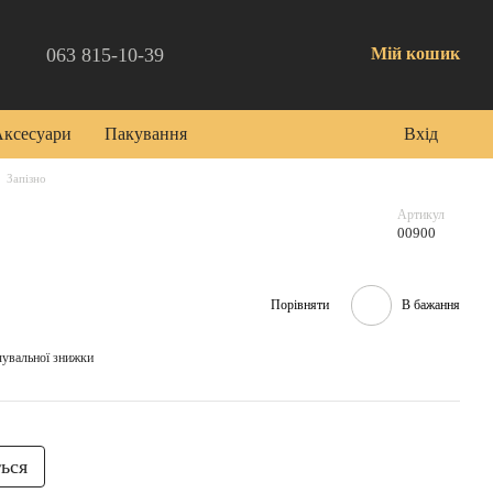
063 815-10-39
Мій кошик
Аксесуари
Пакування
Вхід
Запізно
Артикул
00900
Порівняти
В бажання
чувальної знижки
ться