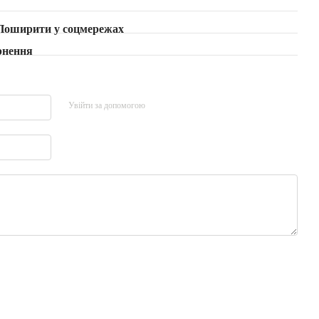
Поширити у соцмережах
рнення
Увійти за допомогою