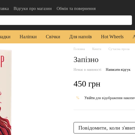
тавка
Відгуки про магазин
Обмін та повернення
да користувача
Публічна оферта
ладки
Наліпки
Свічки
Для напоїв
Hot Wheels
Головна
Книги
Сучасна проза
Запізно
Немає в наявності
Написати відгук
450 грн
Увійти
для відображення накопи
%
Повідомити, коли з'яви