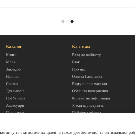
Каталог
Клієнтам
Книги
Вхід до кабінету
Мерч
Блог
Закладки
Про нас
Наліпки
Оплата і доставка
Свічки
Відгуки про магазин
Для напоїв
Обмін та повернення
Hot Wheels
Контактна інформація
Аксесуари
Угода користувача
Пакування
Публічна оферта
Ми в соцмережах
кетингу та статистичних цілей, а також для безпечної та оптимальної роб