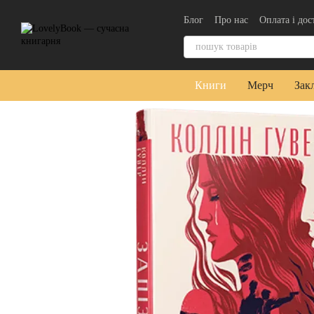
Перейти до основного контенту
Блог
Про нас
Оплата і дос
Контактна інформація
Уго
Книги
Мерч
Зак