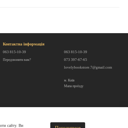
Контактна інформація
063 815-10-39
063 815-10-39
073 397-67-65
Передзвонити вам?
lovelybookstore.7@gmail.com
м. Київ
Мапа проїзду
оти сайту. Ви
Погодитися