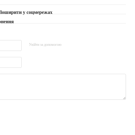
Поширити у соцмережах
рнення
Увійти за допомогою