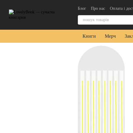
Перейти до основного контенту
Блог
Про нас
Оплата і дос
Контактна інформація
Уго
Книги
Мерч
Зак