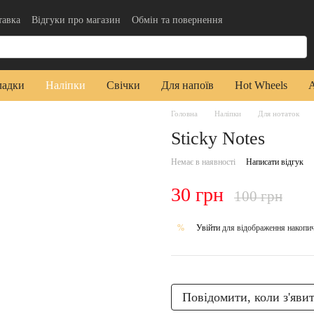
тавка
Відгуки про магазин
Обмін та повернення
да користувача
Публічна оферта
ладки
Наліпки
Свічки
Для напоїв
Hot Wheels
Головна
Наліпки
Для нотаток
Sticky Notes
Немає в наявності
Написати відгук
30 грн
100 грн
Увійти
для відображення накопи
%
Повідомити, коли з'яви