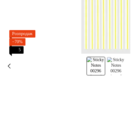
Розпродаж
−70%
5