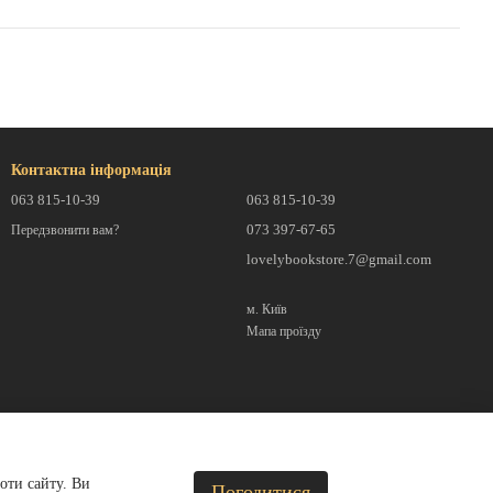
Контактна інформація
063 815-10-39
063 815-10-39
073 397-67-65
Передзвонити вам?
lovelybookstore.7@gmail.com
м. Київ
Мапа проїзду
оти сайту. Ви
Погодитися