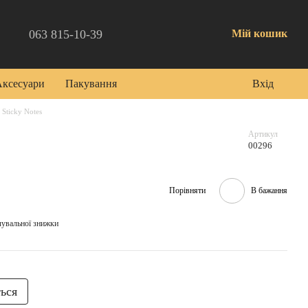
063 815-10-39
Мій кошик
Аксесуари
Пакування
Вхід
Sticky Notes
Артикул
00296
Порівняти
В бажання
чувальної знижки
ться