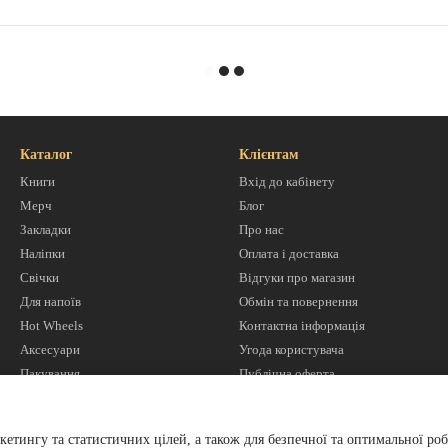
Каталог
Клієнтам
Книги
Вхід до кабінету
Мерч
Блог
Закладки
Про нас
Наліпки
Оплата і доставка
Свічки
Відгуки про магазин
Для напоїв
Обмін та повернення
Hot Wheels
Контактна інформація
Аксесуари
Угода користувача
Пакування
Публічна оферта
Ми в соцмережах
кетингу та статистичних цілей, а також для безпечної та оптимальної роб