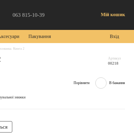
063 815-10-39
Мій кошик
Аксесуари
Пакування
Вхід
хованка. Книга 2
2
Артикул
00218
Порівняти
В бажання
чувальної знижки
ться