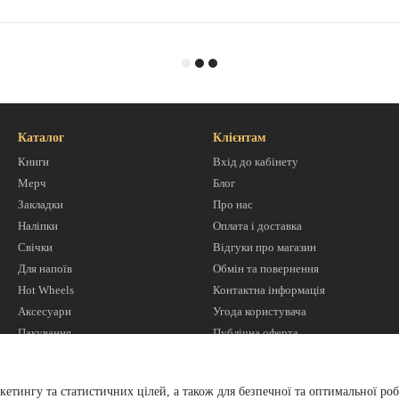
Каталог
Клієнтам
Книги
Вхід до кабінету
Мерч
Блог
Закладки
Про нас
Наліпки
Оплата і доставка
Свічки
Відгуки про магазин
Для напоїв
Обмін та повернення
Hot Wheels
Контактна інформація
Аксесуари
Угода користувача
Пакування
Публічна оферта
Ми в соцмережах
кетингу та статистичних цілей, а також для безпечної та оптимальної роб