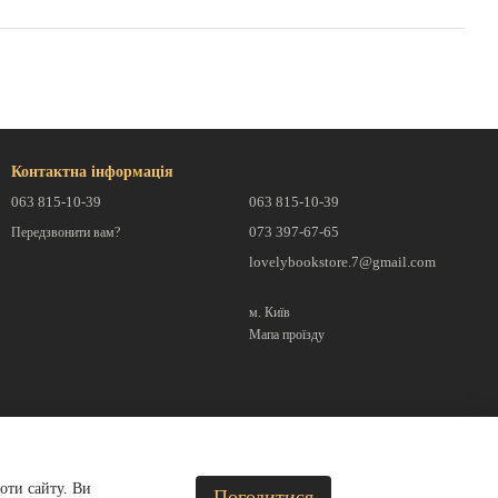
Контактна інформація
063 815-10-39
063 815-10-39
073 397-67-65
Передзвонити вам?
lovelybookstore.7@gmail.com
м. Київ
Мапа проїзду
оти сайту. Ви
Погодитися