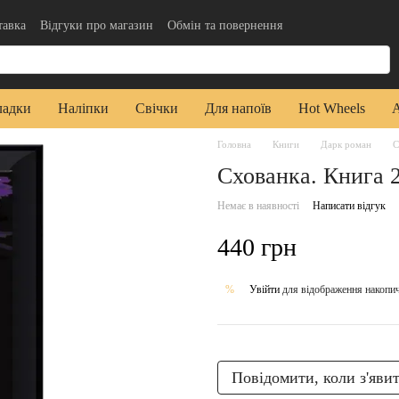
тавка
Відгуки про магазин
Обмін та повернення
да користувача
Публічна оферта
ладки
Наліпки
Свічки
Для напоїв
Hot Wheels
Головна
Книги
Дарк роман
С
Схованка. Книга 
Немає в наявності
Написати відгук
440 грн
Увійти
для відображення накопи
%
Повідомити, коли з'яви