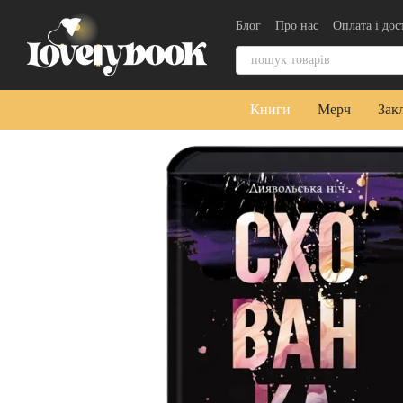
Перейти до основного контенту
Блог
Про нас
Оплата і дос
Контактна інформація
Уго
Книги
Мерч
Зак