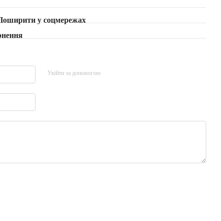
Поширити у соцмережах
рнення
Увійти за допомогою