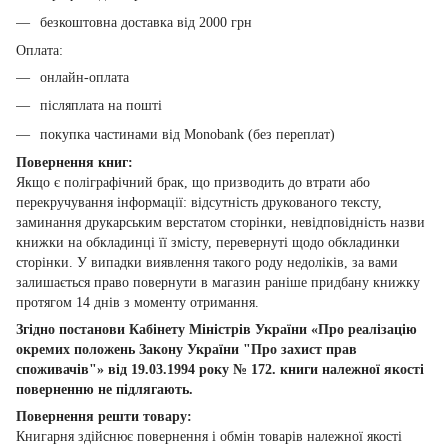
безкоштовна доставка від 2000 грн
Оплата:
онлайн-оплата
післяплата на пошті
покупка частинами від Monobank (без переплат)
Повернення книг:
Якщо є поліграфічний брак, що призводить до втрати або
перекручування інформації: відсутність друкованого тексту,
заминання друкарським верстатом сторінки, невідповідність назви
книжки на обкладинці її змісту, перевернуті щодо обкладинки
сторінки. У випадки виявлення такого роду недоліків, за вами
залишається право повернути в магазин раніше придбану книжку
протягом 14 днів з моменту отримання.
Згідно постанови Кабінету Міністрів України «Про реалізацію
окремих положень Закону України "Про захист прав
споживачів"» від 19.03.1994 року № 172. книги належної якості
поверненню не підлягають.
Повернення решти товару:
Книгарня здійснює повернення і обмін товарів належної якості