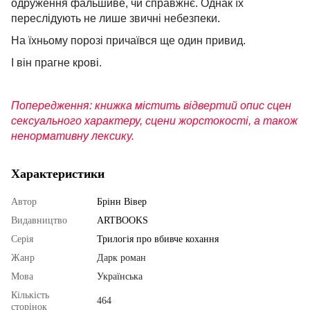
одруження фальшиве, чи справжнє. Однак їх
переслідують не лише звичні небезпеки.
На їхньому порозі причаївся ще один привид.
І він прагне крові.
Попередження: книжка містить відвертий опис сцен
сексуального характеру, сцени жорстокості, а також
ненормативну лексику.
Характеристики
Автор
Брінн Вівер
Видавництво
ARTBOOKS
Серія
Трилогія про вбивче кохання
Жанр
Дарк роман
Мова
Українська
Кількість
464
сторінок