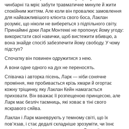
чинбарні та мріє забути травматичне минуле й жити
спокійним життям. Але коли він провалює замовлення
для найважливішого клієнта свого боса, Лаклан
розуміє, що ніколи не вибереться з підпільного світу.
Принаймні доки Ларк Монтеккі не пропонує йому угоду:
використати свої навички, щоб вистежити вбивцю, а
вона знайде спосіб забезпечити йому свободу. У чому
підступ?
Спочатку він повинен одружитися з нею.
А вони одне одного на дух не переносять.
Співачка і авторка пісень, Ларк — ніби сонячне
проміння, яке пробивається крізь хмари й огортає
кожну тріщинку, яку Лаклан Кейн намагається
приховати. Він вважає її розпещеною принцесою, але
Ларк має безліч таємниць, які ховає в тіні свого
яскравого сяйва.
Лаклан і Ларк маневрують у темному світі, що їх
пов’язав, і стає дедалі складніше зрозуміти, чи їхнє