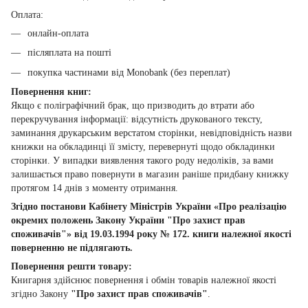
Оплата:
онлайн-оплата
післяплата на пошті
покупка частинами від Monobank (без переплат)
Повернення книг:
Якщо є поліграфічний брак, що призводить до втрати або
перекручування інформації: відсутність друкованого тексту,
заминання друкарським верстатом сторінки, невідповідність назви
книжки на обкладинці її змісту, перевернуті щодо обкладинки
сторінки. У випадки виявлення такого роду недоліків, за вами
залишається право повернути в магазин раніше придбану книжку
протягом 14 днів з моменту отримання.
Згідно постанови Кабінету Міністрів України «Про реалізацію
окремих положень Закону України "Про захист прав
споживачів"» від 19.03.1994 року № 172. книги належної якості
поверненню не підлягають.
Повернення решти товару:
Книгарня здійснює повернення і обмін товарів належної якості
згідно Закону
"Про захист прав споживачів"
.