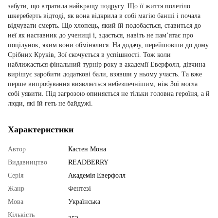
забути, що втратила найкращу подругу. Що її життя полетіло
шкереберть відтоді, як вона відкрила в собі магію банші і почала
відчувати смерть. Що хлопець, який їй подобається, ставиться до
неї як наставник до учениці і, здається, навіть не пам’ятає про
поцілунок, яким вони обмінялися. На додачу, перейшовши до дому
Срібних Круків, Зої скочується в успішності. Тож коли
наближається фінальний турнір року в академії Еверфолл, дівчина
вирішує заробити додаткові бали, взявши у ньому участь. Та вже
перше випробування виявляється небезпечнішим, ніж Зої могла
собі уявити. Під загрозою опиняється не тільки головна героїня, а й
люди, які їй геть не байдужі.
Характеристики
Автор
Кастен Мона
Видавництво
READBERRY
Серія
Академія Еверфолл
Жанр
Фентезі
Мова
Українська
Кількість