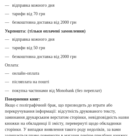
відправка кожного дня
тарифи від 70 грн
безкоштовна доставка від 2000 грн
Укрпошта: (тільки оплачені замовлення)
відправка кожного дня
тарифи від 50 грн
безкоштовна доставка від 2000 грн
Оплата:
онлайн-оплата
післяплата на пошті
покупка частинами від Monobank (без переплат)
Повернення книг:
Якщо є поліграфічний брак, що призводить до втрати або
перекручування інформації: відсутність друкованого тексту,
заминання друкарським верстатом сторінки, невідповідність назви
книжки на обкладинці її змісту, перевернуті щодо обкладинки
сторінки. У випадки виявлення такого роду недоліків, за вами
залишається право повернути в магазин раніше придбану книжку