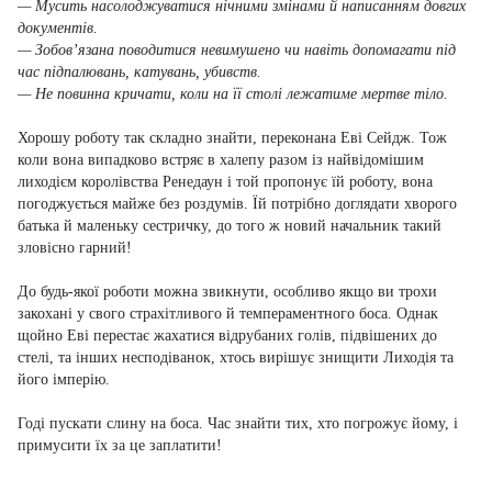
— Мусить насолоджуватися нічними змінами й написанням довгих
документів.
— Зобов’язана поводитися невимушено чи навіть допомагати під
час підпалювань, катувань, убивств.
— Не повинна кричати, коли на її столі лежатиме мертве тіло.
Хорошу роботу так складно знайти, переконана Еві Сейдж. Тож
коли вона випадково встряє в халепу разом із найвідомішим
лиходієм королівства Ренедаун і той пропонує їй роботу, вона
погоджується майже без роздумів. Їй потрібно доглядати хворого
батька й маленьку сестричку, до того ж новий начальник такий
зловісно гарний!
До будь-якої роботи можна звикнути, особливо якщо ви трохи
закохані у свого страхітливого й темпераментного боса. Однак
щойно Еві перестає жахатися відрубаних голів, підвішених до
стелі, та інших несподіванок, хтось вирішує знищити Лиходія та
його імперію.
Годі пускати слину на боса. Час знайти тих, хто погрожує йому, і
примусити їх за це заплатити!