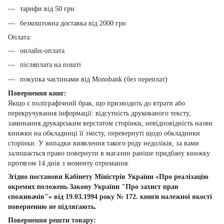
тарифи від 50 грн
безкоштовна доставка від 2000 грн
Оплата:
онлайн-оплата
післяплата на пошті
покупка частинами від Monobank (без переплат)
Повернення книг:
Якщо є поліграфічний брак, що призводить до втрати або
перекручування інформації: відсутність друкованого тексту,
заминання друкарським верстатом сторінки, невідповідність назви
книжки на обкладинці її змісту, перевернуті щодо обкладинки
сторінки. У випадки виявлення такого роду недоліків, за вами
залишається право повернути в магазин раніше придбану книжку
протягом 14 днів з моменту отримання.
Згідно постанови Кабінету Міністрів України «Про реалізацію
окремих положень Закону України "Про захист прав
споживачів"» від 19.03.1994 року № 172. книги належної якості
поверненню не підлягають.
Повернення решти товару: