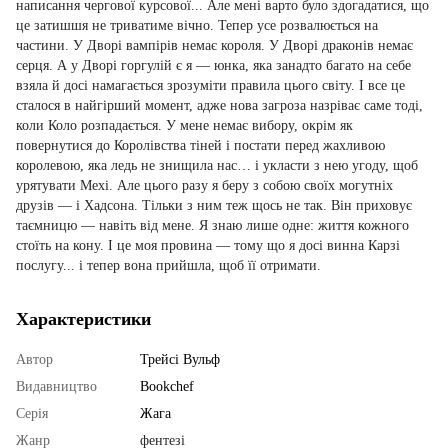
написання чергової курсової... Але мені варто було здогадатися, що
це затишшя не триватиме вічно. Тепер усе розвалюється на
частини. У Дворі вампірів немає короля. У Дворі драконів немає
серця. А у Дворі горгулій є я — юнка, яка занадто багато на себе
взяла й досі намагається зрозуміти правила цього світу. І все це
сталося в найгірший момент, адже нова загроза назріває саме тоді,
коли Коло розпадається. У мене немає вибору, окрім як
повернутися до Королівства тіней і постати перед жахливою
королевою, яка ледь не знищила нас… і укласти з нею угоду, щоб
урятувати Мехі. Але цього разу я беру з собою своїх могутніх
друзів — і Хадсона. Тільки з ним теж щось не так. Він приховує
таємницю — навіть від мене. Я знаю лише одне: життя кожного
стоїть на кону. І це моя провина — тому що я досі винна Карзі
послугу... і тепер вона прийшла, щоб її отримати.
Характеристики
Автор
Трейсі Вульф
Видавництво
Bookchef
Серія
Жага
Жанр
фентезі