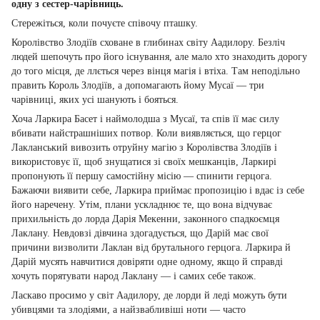
одну з сестер-чарівниць.
Стережіться, коли почуєте співочу пташку.
Королівство Злодіїв сховане в глибинах світу Аадилору. Безліч
людей шепочуть про його існування, але мало хто знаходить дорогу
до того місця, де ллється через вінця магія і втіха. Там неподільно
править Король Злодіїв, а допомагають йому Мусаї — три
чарівниці, яких усі шанують і бояться.
Хоча Ларкира Басет і наймолодша з Мусаї, та спів її має силу
вбивати найстрашніших потвор. Коли виявляється, що герцог
Лакланський вивозить отруйну магію з Королівства Злодіїв і
використовує її, щоб знущатися зі своїх мешканців, Ларкирі
пропонують її першу самостійну місію — спинити герцога.
Бажаючи виявити себе, Ларкира приймає пропозицію і вдає із себе
його наречену. Утім, плани ускладнює те, що вона відчуває
прихильність до лорда Дарія Мекенни, законного спадкоємця
Лаклану. Невдовзі дівчина здогадується, що Дарій має свої
причини визволити Лаклан від брутального герцога. Ларкира й
Дарій мусять навчитися довіряти одне одному, якщо й справді
хочуть порятувати народ Лаклану — і самих себе також.
Ласкаво просимо у світ Аадилору, де лорди й леді можуть бути
убивцями та злодіями, а найзвабливіші ноти — часто