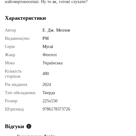
найсмертоносніші. Ну то як, готові слухати?
Характеристики
Автор
Е. Дж. Меллов
Видавництво
РМ
Серія
Мусаї
Жанр
Фентезі
Мова
Українська
Кількість
480
сторінок
Рік видання
2024
Тип обкладинки
Тверда
Розмір
225х150
Штрихкод
9786178373726
Відгуки
1