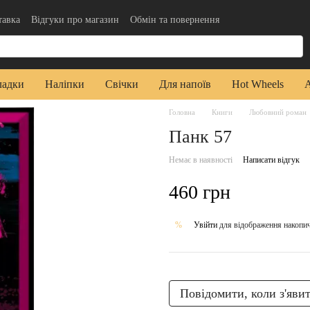
тавка
Відгуки про магазин
Обмін та повернення
да користувача
Публічна оферта
ладки
Наліпки
Свічки
Для напоїв
Hot Wheels
Головна
Книги
Любовний роман
Панк 57
Немає в наявності
Написати відгук
460 грн
Увійти
для відображення накопи
%
Повідомити, коли з'яви