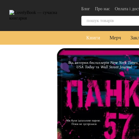
Перейти до основного контенту
Блог
Про нас
Оплата і дос
Контактна інформація
Уго
Книги
Мерч
Зак