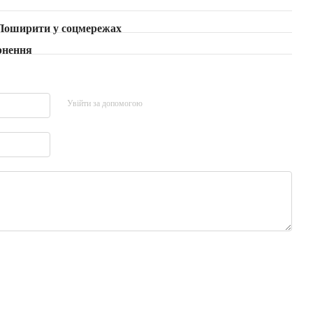
Поширити у соцмережах
рнення
Увійти за допомогою