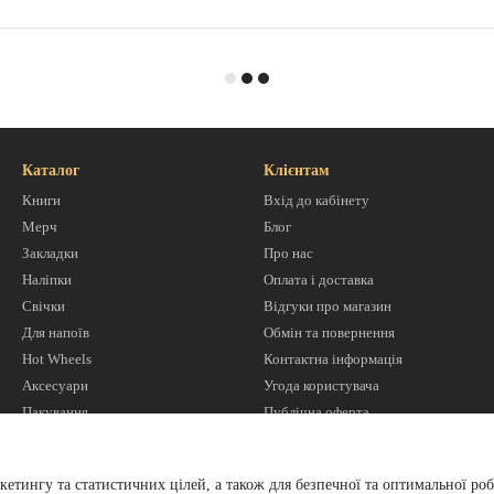
Каталог
Клієнтам
Книги
Вхід до кабінету
Мерч
Блог
Закладки
Про нас
Наліпки
Оплата і доставка
Свічки
Відгуки про магазин
Для напоїв
Обмін та повернення
Hot Wheels
Контактна інформація
Аксесуари
Угода користувача
Пакування
Публічна оферта
Ми в соцмережах
кетингу та статистичних цілей, а також для безпечної та оптимальної роб