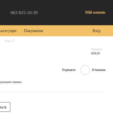
063 815-10-39
Мій кошик
Аксесуари
Пакування
Вхід
Панк 57
Артикул
00928
Порівняти
В бажання
чувальної знижки
ться