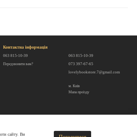
Контактна інформація
063 815-10-39
063 815-10-39
073 397-67-65
Передзвонити вам?
lovelybookstore.7@gmail.com
м. Київ
Мапа проїзду
оти сайту. Ви
Погодитися