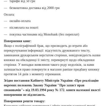
тарифи від 50 грн
безкоштовна доставка від 2000 грн
Оплата:
онлайн-оплата
післяплата на пошті
покупка частинами від Monobank (без переплат)
Повернення книг:
Якщо є поліграфічний брак, що призводить до втрати або
перекручування інформації: відсутність друкованого тексту,
заминання друкарським верстатом сторінки, невідповідність назви
книжки на обкладинці її змісту, перевернуті щодо обкладинки
сторінки. У випадки виявлення такого роду недоліків, за вами
залишається право повернути в магазин раніше придбану книжку
протягом 14 днів з моменту отримання.
Згідно постанови Кабінету Міністрів України «Про реалізацію
окремих положень Закону України "Про захист прав
споживачів"» від 19.03.1994 року № 172. книги належної якості
поверненню не підлягають.
Повернення решти товару:
Книгарня здійснює повернення і обмін товарів належної якості