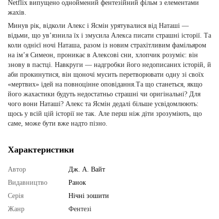
Netflix випущено одноймений фентезійний фільм з елементами
жахів.
Минув рік, відколи Алекс і Ясмін урятувалися від Наташі —
відьми, що ув’язнила їх і змусила Алекса писати страшні історії. Та
коли однієї ночі Наташа, разом із новим страхітливим фамільяром
на ім’я Симеон, проникає в Алексові сни, хлопчик розуміє: він
знову в пастці. Навкруги — надгробки його недописаних історій, й
аби прокинутися, він щоночі мусить перетворювати одну зі своїх
«мертвих» ідей на повноцінне оповідання.Та що станеться, якщо
його жахастики будуть недостатньо страшні чи оригінальні? Для
чого вони Наташі? Алекс та Ясмін дедалі більше усвідомлюють:
щось у всій цій історії не так. Але перш ніж діти зрозуміють, що
саме, може бути вже надто пізно.
Характеристики
Автор
Дж. А. Вайт
Видавництво
Ранок
Серія
Нічні зошити
Жанр
Фентезі