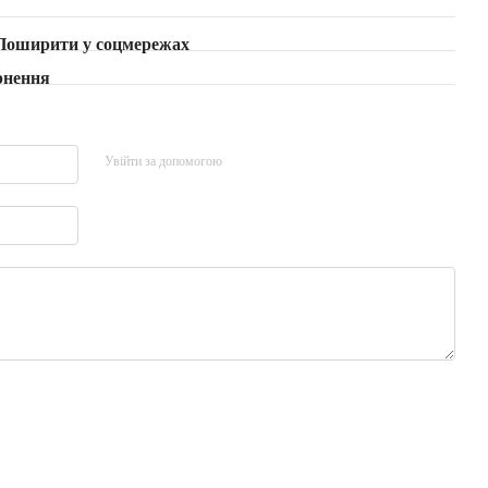
Поширити у соцмережах
рнення
Увійти за допомогою