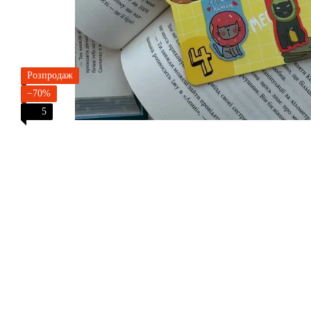
Розпродаж
−70%
5