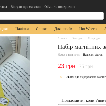
тавка
Відгуки про магазин
Обмін та повернення
да користувача
Публічна оферта
ладки
Наліпки
Свічки
Для напоїв
Hot Wheels
Головна
Закладки
Розпродаж
Набір магнітних з
Немає в наявності
Написати відгук
23 грн
75 грн
Увійти
для відображення накопи
%
Повідомити, коли з'яви