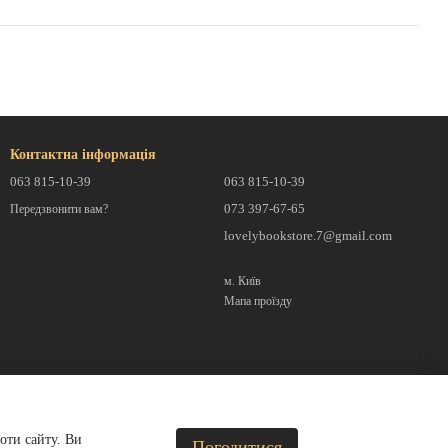
Контактна інформація
063 815-10-39
063 815-10-39
073 397-67-65
Передзвонити вам?
lovelybookstore.7@gmail.com
м. Київ
Мапа проїзду
оти сайту. Ви
Погодитися