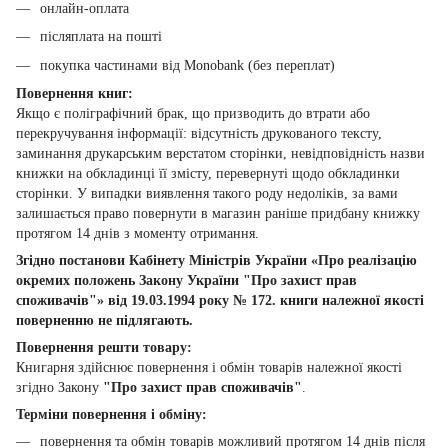
онлайн-оплата
післяплата на пошті
покупка частинами від Monobank (без переплат)
Повернення книг:
Якщо є поліграфічний брак, що призводить до втрати або
перекручування інформації: відсутність друкованого тексту,
заминання друкарським верстатом сторінки, невідповідність назви
книжки на обкладинці її змісту, перевернуті щодо обкладинки
сторінки. У випадки виявлення такого роду недоліків, за вами
залишається право повернути в магазин раніше придбану книжку
протягом 14 днів з моменту отримання.
Згідно постанови Кабінету Міністрів України «Про реалізацію
окремих положень Закону України "Про захист прав
споживачів"» від 19.03.1994 року № 172. книги належної якості
поверненню не підлягають.
Повернення решти товару:
Книгарня здійснює повернення і обмін товарів належної якості
згідно Закону
"Про захист прав споживачів"
.
Терміни повернення і обміну:
повернення та обмін товарів можливий протягом 14 днів після