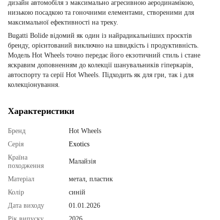
дизайн автомобіля з максимально агресивною аеродинамікою,
низькою посадкою та гоночними елементами, створеними для
максимальної ефективності на треку.
Bugatti Bolide відомий як один із найрадикальніших проєктів
бренду, орієнтований виключно на швидкість і продуктивність.
Модель Hot Wheels точно передає його екзотичний стиль і стане
яскравим доповненням до колекції шанувальників гіперкарів,
автоспорту та серії Hot Wheels. Підходить як для гри, так і для
колекціонування.
Характеристики
Бренд
Hot Wheels
Серія
Exotics
Країна
Малайзія
походження
Матеріал
метал, пластик
Колір
синій
Дата виходу
01.01.2026
Рік випуску
2026