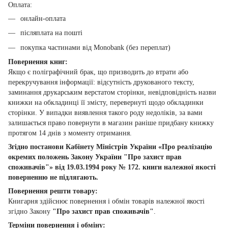
Оплата:
онлайн-оплата
післяплата на пошті
покупка частинами від Monobank (без переплат)
Повернення книг:
Якщо є поліграфічний брак, що призводить до втрати або
перекручування інформації: відсутність друкованого тексту,
заминання друкарським верстатом сторінки, невідповідність назви
книжки на обкладинці її змісту, перевернуті щодо обкладинки
сторінки. У випадки виявлення такого роду недоліків, за вами
залишається право повернути в магазин раніше придбану книжку
протягом 14 днів з моменту отримання.
Згідно постанови Кабінету Міністрів України «Про реалізацію
окремих положень Закону України "Про захист прав
споживачів"» від 19.03.1994 року № 172. книги належної якості
поверненню не підлягають.
Повернення решти товару:
Книгарня здійснює повернення і обмін товарів належної якості
згідно Закону
"Про захист прав споживачів"
.
Терміни повернення і обміну: