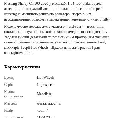
Mustang Shelby GT500 2020 у масштабі 1:64. Вона відтворює
агресивний і потужний дизайн найсильнішої серійної версії
Mustang із масивною решіткою радіатора, спортивним
аеродинамічним обвісом та характерним гоночним стилем Shelby.
Модель чудово передає дух сучасного muscle car — поєднання
швидкості, потужності та впізнаваного американського дизайну.
Завдяки якісній деталізації та реалістичним пропорціям машинка
стане відмінним доповненням до колекції шанувальників Ford,
маслкарів і серії Hot Wheels. Підходить як для гри, так і для
колекціонування.
Характеристики
Бренд
Hot Wheels
Серія
Nightspeed
Країна
Малайзія
походження
Матеріал
метал, пластик
Колір
чорний
Дата виходу
11.04.2026