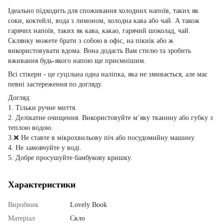
Ідеально підходить для споживання холодних напоїв, таких як
соки, коктейлі, вода з лимоном, холодна кава або чай. А також
гарячих напоїв, таких як кава, какао, гарячий шоколад, чай.
Склянку можете брати з собою в офіс, на пікнік або ж
використовувати вдома. Вона додасть Вам стилю та зробить
вживання будь-якого напою ще приємнішим.
Всі стікери - це суцільна одна наліпка, яка не змивається, але має
певні застереження по догляду.
Догляд:
1. Тільки ручне миття.
2. Делікатне очищення. Використовуйте мʼяку тканину або губку з
теплою водою.
3.❌ Не ставте в мікрохвильову піч або посудомийну машину.
4. Не замовчуйте у воді.
5. Добре просушуйте бамбукову кришку.
Характеристики
Виробник
Lovely Book
Матеріал
Скло