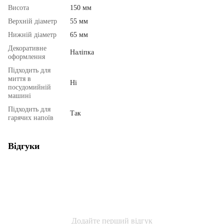
Висота
150 мм
Верхній діаметр
55 мм
Нижній діаметр
65 мм
Декоративне
Наліпка
оформлення
Підходить для
миття в
Ні
посудомийній
машині
Підходить для
Так
гарячих напоїв
Відгуки
Додайте перший відгук