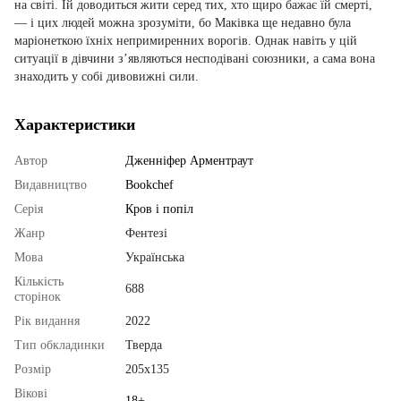
на світі. Їй доводиться жити серед тих, хто щиро бажає їй смерті,
— і цих людей можна зрозуміти, бо Маківка ще недавно була
маріонеткою їхніх непримиренних ворогів. Однак навіть у цій
ситуації в дівчини з’являються несподівані союзники, а сама вона
знаходить у собі дивовижні сили.
Характеристики
Автор
Дженніфер Арментраут
Видавництво
Bookchef
Серія
Кров і попіл
Жанр
Фентезі
Мова
Українська
Кількість
688
сторінок
Рік видання
2022
Тип обкладинки
Тверда
Розмір
205х135
Вікові
18+