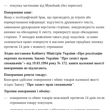
покупка частинами від Monobank (без переплат)
Повернення книг:
Якщо є поліграфічний брак, що призводить до втрати або
перекручування інформації: відсутність друкованого тексту,
заминання друкарським верстатом сторінки, невідповідність назви
книжки на обкладинці її змісту, перевернуті щодо обкладинки
сторінки. У випадки виявлення такого роду недоліків, за вами
залишається право повернути в магазин раніше придбану книжку
протягом 14 днів з моменту отримання.
Згідно постанови Кабінету Міністрів України «Про реалізацію
окремих положень Закону України "Про захист прав
споживачів"» від 19.03.1994 року № 172. книги належної якості
поверненню не підлягають.
Повернення решти товару:
Книгарня здійснює повернення і обмін товарів належної якості
згідно Закону
"Про захист прав споживачів"
.
Терміни повернення і обміну:
повернення та обмін товарів можливий протягом 14 днів після
отримання товару покупцем.
зворотня доставка товарів здійснюється за рахунок покупця.