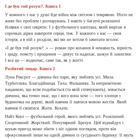
І де був той розум?. Книга 1
У кожного з нас у душі йде війна між світлом і темрявою. Ніхто не
живе без проблем і розчарувань. І навіть у багатої розкішної
білявки є свої секрети. І у футбольного капітана, який вирізає в
сорочках дірки навпроти серця, теж. У кожного з нас — своя
історія, а в ній є розділи, які ми не хотіли б зачитати вголос.
«І де був той розум?..» — роман про кохання й ненависть, вірність
і зраду, помсту і прощення — дивує та надихає, шокує й захоплює.
І все це — водночас, саме так, як у житті.
Розбитий лицар. Книга 2
Луна Рексрот — дівчина без пари, яку люблять усі. Мила.
Турботлива. Благодійниця. Тиха. Фальшива. За непримітною
пацанкою, що всім подобається (та якій співчувають), ховається
дівчина, яка точно знає, що і кого вона хоче — того хлопця з
будиночка на дереві, який навчив її лаятися мовою жестів. Який
навчив її сміятися. Жити. Кохати.
Найт Коул — футбольний герой, якого люблять усі. Розкішний.
Спортивний. Жорсткий. Популярний. Брехун. Цей відчайдух і
шукач пригод може збити з ніг одним поглядом, проте він
сфокусований лише на одній дівчині із сусіднього будинку: її звуть