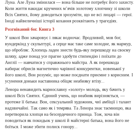
Луна. Але Луна змінилася — вона більше не потребує його захисту.
Коли життя накидає кручених м’ячів золотому хлопчику зі школи
Всіх Святих, йому доводиться зрозуміти, що не всі лицарі — герої.
Іноді найвеличніші історії кохання розквітають у трагедіях.
Розгніваний бог. Книга 3
У школі Вон зачаровує і лякає водночас. Вродливий, мов бог,
вундеркінд у скульптурі, а серце має таке саме холодне, як мармур,
що обробляє. Хлопець ладен знести будь-яку перешкоду на своєму
шляху, адже понад усе прагне здобути стипендію і поїхати до
Англії — навчатися у справжнього майстра. А як перешкода
набирає обрисів магнетично чарівної конкурентки, новенької у
його школі, Вон розуміє, що може поєднати приємне з корисним. І
усунення доньки наставника обіцяє неабияку втіху...
Ленора ненавидить марнославну «золоту» молодь, яку бачить у
школі Всіх Святих. Єдиний учень, що неабияк вирізняється, —
протеже її батька: Вон, сексуальний художник, чиї амбіції і талант
надзвичайні. Так само як і темрява. Та Ленора знає таємницю, яка
перетворила хлопця на безсердечного принца. Тож, хоча він
поводиться як покидьок у школі й майстерні батька, вона його не
боїться. І може збити полиск гонору...