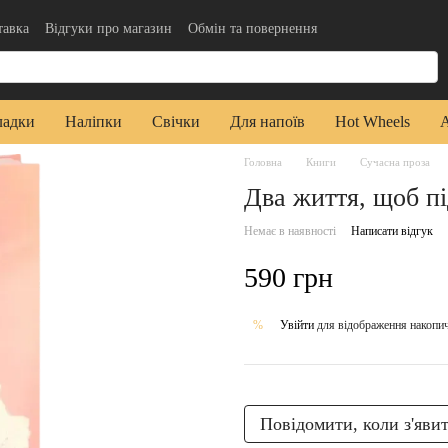
тавка
Відгуки про магазин
Обмін та повернення
да користувача
Публічна оферта
ладки
Наліпки
Свічки
Для напоїв
Hot Wheels
Головна
Книги
Сучасна проза
Два життя, щоб пі
Немає в наявності
Написати відгук
590 грн
Увійти
для відображення накопи
%
Повідомити, коли з'яви