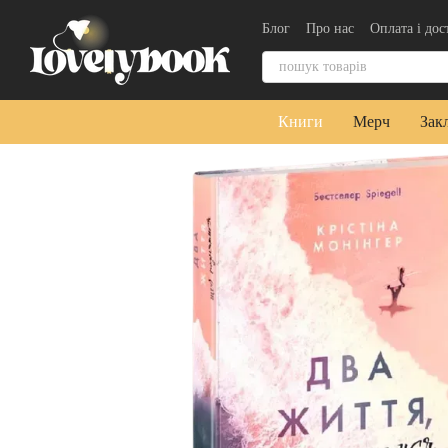
Перейти до основного контенту
Блог
Про нас
Оплата і дос
Контактна інформація
Уго
Книги
Мерч
Зак