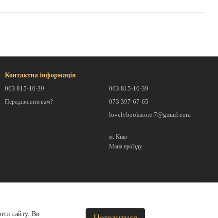
Контактна інформація
063 815-10-39
063 815-10-39
073 397-67-65
Передзвонити вам?
lovelybookstore.7@gmail.com
м. Київ
Мапа проїзду
оти сайту. Ви
Погодитися