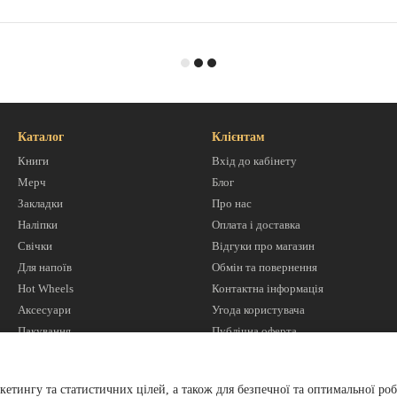
Каталог
Клієнтам
Книги
Вхід до кабінету
Мерч
Блог
Закладки
Про нас
Наліпки
Оплата і доставка
Свічки
Відгуки про магазин
Для напоїв
Обмін та повернення
Hot Wheels
Контактна інформація
Аксесуари
Угода користувача
Пакування
Публічна оферта
Ми в соцмережах
кетингу та статистичних цілей, а також для безпечної та оптимальної роб