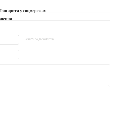
Поширити у соцмережах
рнення
Увійти за допомогою