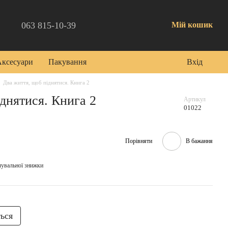
063 815-10-39
Мій кошик
Аксесуари
Пакування
Вхід
Два життя, щоб піднятися. Книга 2
днятися. Книга 2
Артикул
01022
Порівняти
В бажання
чувальної знижки
ться