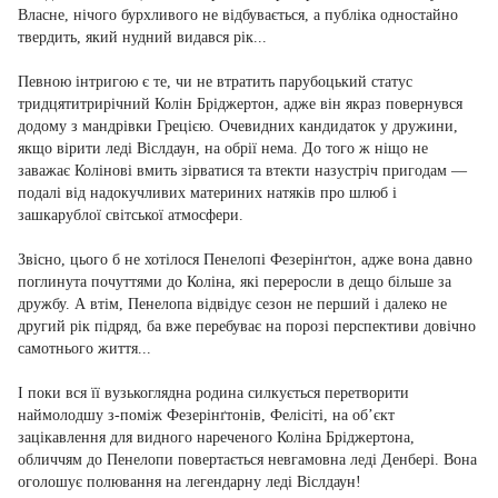
Власне, нічого бурхливого не відбувається, а публіка одностайно
твердить, який нудний видався рік...
Певною інтригою є те, чи не втратить парубоцький статус
тридцятитрирічний Колін Бріджертон, адже він якраз повернувся
додому з мандрівки Грецією. Очевидних кандидаток у дружини,
якщо вірити леді Віслдаун, на обрії нема. До того ж ніщо не
заважає Колінові вмить зірватися та втекти назустріч пригодам —
подалі від надокучливих материних натяків про шлюб і
зашкарублої світської атмосфери.
Звісно, цього б не хотілося Пенелопі Фезерінґтон, адже вона давно
поглинута почуттями до Коліна, які переросли в дещо більше за
дружбу. А втім, Пенелопа відвідує сезон не перший і далеко не
другий рік підряд, ба вже перебуває на порозі перспективи довічно
самотнього життя...
І поки вся її вузькоглядна родина силкується перетворити
наймолодшу з-поміж Фезерінґтонів, Фелісіті, на об’єкт
зацікавлення для видного нареченого Коліна Бріджертона,
обличчям до Пенелопи повертається невгамовна леді Денбері. Вона
оголошує полювання на легендарну леді Віслдаун!