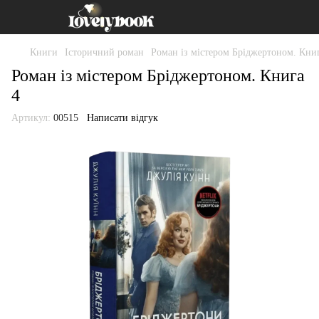
Книги
Історичний роман
Роман із містером Бріджертоном. Кни
Роман із містером Бріджертоном. Книга
4
Артикул:
00515
Написати відгук