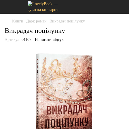
Книги
Дарк роман
Викрадач поцілунку
Викрадач поцілунку
Артикул:
01107
Написати відгук