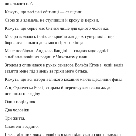
чиказького неба.
Кажуть, що весільні обітниці — священні.
Свою ж я зламала, не ступивши й кроку із церкви.
Кажуть, що серце має битися лише для одного чоловіка.
Моє розкололось і стікало кров’ю для двох суперників, що
боролися за нього до самого гіркого кінця.
Мене пообіцяли Анджело Бандіні — спадкоємцю однієї
з найвпливовіших родин у Чиказькому клані.
Згодом я опинилася в руках сенатора Вольфа Кітона, який волів
затягти мене під вінець за гріхи мого батька.
Кажуть, що всі історії великого кохання мають щасливий фінал.
А я, Франческа Россі, стирала й переписувала свою аж до
останнього розділу.
Один поцілунок.
Два чоловіки.
Три життя.
Сплетені воєдино.
І десь між цих двох чоловіків я мала відшукати своє назавжди.