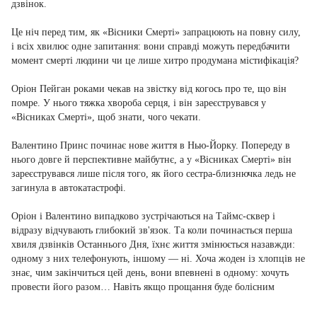
дзвінок.
Це ніч перед тим, як «Вісники Смерті» запрацюють на повну силу,
і всіх хвилює одне запитання: вони справді можуть передбачити
момент смерті людини чи це лише хитро продумана містифікація?
Оріон Пейган роками чекав на звістку від когось про те, що він
помре. У нього тяжка хвороба серця, і він зареєструвався у
«Вісниках Смерті», щоб знати, чого чекати.
Валентино Принс починає нове життя в Нью-Йорку. Попереду в
нього довге й перспективне майбутнє, а у «Вісниках Смерті» він
зареєструвався лише після того, як його сестра-близнючка ледь не
загинула в автокатастрофі.
Оріон і Валентино випадково зустрічаються на Таймс-сквер і
відразу відчувають глибокий зв'язок. Та коли починається перша
хвиля дзвінків Останнього Дня, їхнє життя змінюється назавжди:
одному з них телефонують, іншому — ні. Хоча жоден із хлопців не
знає, чим закінчиться цей день, вони впевнені в одному: хочуть
провести його разом… Навіть якщо прощання буде болісним