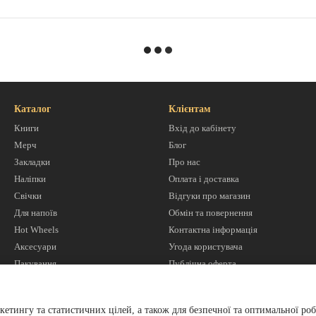
Каталог
Клієнтам
Книги
Вхід до кабінету
Мерч
Блог
Закладки
Про нас
Наліпки
Оплата і доставка
Свічки
Відгуки про магазин
Для напоїв
Обмін та повернення
Hot Wheels
Контактна інформація
Аксесуари
Угода користувача
Пакування
Публічна оферта
Ми в соцмережах
кетингу та статистичних цілей, а також для безпечної та оптимальної роб