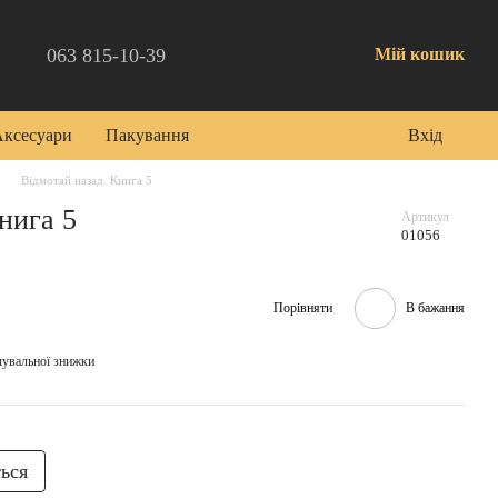
063 815-10-39
Мій кошик
Аксесуари
Пакування
Вхід
Відмотай назад. Книга 5
нига 5
Артикул
01056
Порівняти
В бажання
чувальної знижки
ться