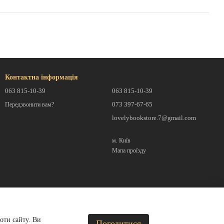
Контактна інформація
063 815-10-39
063 815-10-39
073 397-67-65
Передзвонити вам?
lovelybookstore.7@gmail.com
м. Київ
Мапа проїзду
оти сайту. Ви
Погодитися