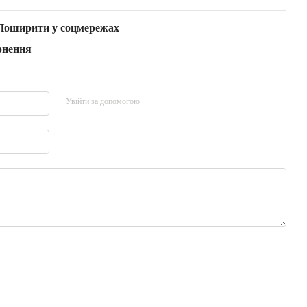
Поширити у соцмережах
рнення
Увійти за допомогою