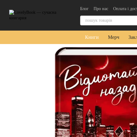
Перейти до основного контенту
Блог
Про нас
Оплата і дос
Контактна інформація
Уго
Книги
Мерч
Зак