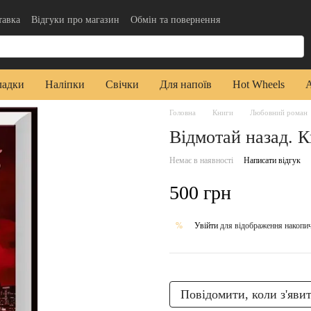
тавка
Відгуки про магазин
Обмін та повернення
да користувача
Публічна оферта
ладки
Наліпки
Свічки
Для напоїв
Hot Wheels
Головна
Книги
Любовний роман
Відмотай назад. К
Немає в наявності
Написати відгук
500 грн
Увійти
для відображення накопи
%
Повідомити, коли з'яви