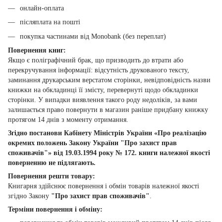
онлайн-оплата
післяплата на пошті
покупка частинами від Monobank (без переплат)
Повернення книг:
Якщо є поліграфічний брак, що призводить до втрати або
перекручування інформації: відсутність друкованого тексту,
заминання друкарським верстатом сторінки, невідповідність назви
книжки на обкладинці її змісту, перевернуті щодо обкладинки
сторінки. У випадки виявлення такого роду недоліків, за вами
залишається право повернути в магазин раніше придбану книжку
протягом 14 днів з моменту отримання.
Згідно постанови Кабінету Міністрів України «Про реалізацію
окремих положень Закону України "Про захист прав
споживачів"» від 19.03.1994 року № 172. книги належної якості
поверненню не підлягають.
Повернення решти товару:
Книгарня здійснює повернення і обмін товарів належної якості
згідно Закону
"Про захист прав споживачів"
.
Терміни повернення і обміну: