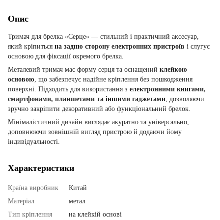
Опис
Тримач для брелка «Серце» — стильний і практичний аксесуар,
який кріпиться
на задню сторону електронних пристроїв
і слугує
основою для фіксації окремого брелка.
Металевий тримач має форму серця та оснащений
клейкою
основою
, що забезпечує надійне кріплення без пошкодження
поверхні. Підходить для використання з
електронними книгами,
смартфонами, планшетами та іншими гаджетами
, дозволяючи
зручно закріпити декоративний або функціональний брелок.
Мінімалістичний дизайн виглядає акуратно та універсально,
доповнюючи зовнішній вигляд пристрою й додаючи йому
індивідуальності.
Характеристики
Країна виробник
Китай
Матеріал
метал
Тип кріплення
на клейкій основі