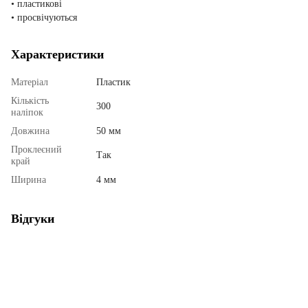
• пластикові
• просвічуються
Характеристики
Матеріал
Пластик
Кількість
300
наліпок
Довжина
50 мм
Проклеєний
Так
край
Ширина
4 мм
Відгуки