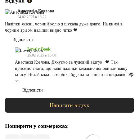
Відгуки
1
Анастасія Козлова
24.02.2025 в 18:22
Наліпки якісні, чорний колір я шукала дуже довго. На книзі з
чорним зрізом наліпки видно чітко 🖤
Відповісти
Lovely Book
25.02.2025 в 16:00
Анастасія Козлова, Дякуємо за чудовий відгук! 🖤 Так
приємно знати, що наші наліпки ідеально доповнили вашу
книгу. Нехай кожна сторінка буде натхненною та яскравою! 📚
✨
Відповісти
Написати відгук
Поширити у соцмережах