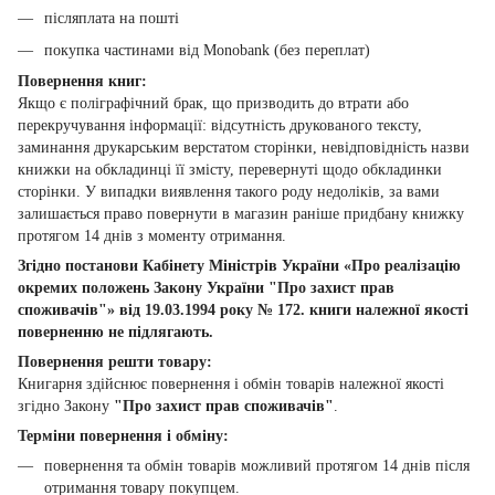
післяплата на пошті
покупка частинами від Monobank (без переплат)
Повернення книг:
Якщо є поліграфічний брак, що призводить до втрати або
перекручування інформації: відсутність друкованого тексту,
заминання друкарським верстатом сторінки, невідповідність назви
книжки на обкладинці її змісту, перевернуті щодо обкладинки
сторінки. У випадки виявлення такого роду недоліків, за вами
залишається право повернути в магазин раніше придбану книжку
протягом 14 днів з моменту отримання.
Згідно постанови Кабінету Міністрів України «Про реалізацію
окремих положень Закону України "Про захист прав
споживачів"» від 19.03.1994 року № 172. книги належної якості
поверненню не підлягають.
Повернення решти товару:
Книгарня здійснює повернення і обмін товарів належної якості
згідно Закону
"Про захист прав споживачів"
.
Терміни повернення і обміну:
повернення та обмін товарів можливий протягом 14 днів після
отримання товару покупцем.