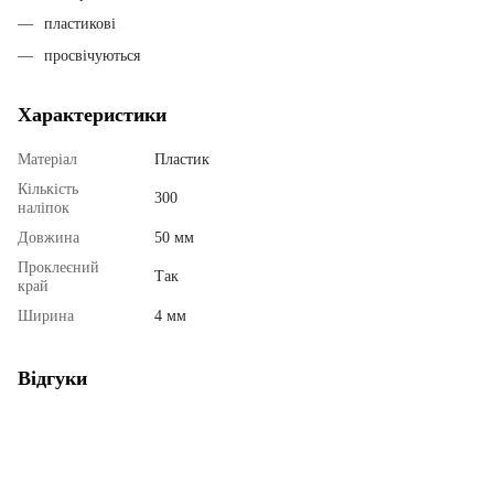
пластикові
просвічуються
Характеристики
Матеріал
Пластик
Кількість
300
наліпок
Довжина
50 мм
Проклеєний
Так
край
Ширина
4 мм
Відгуки