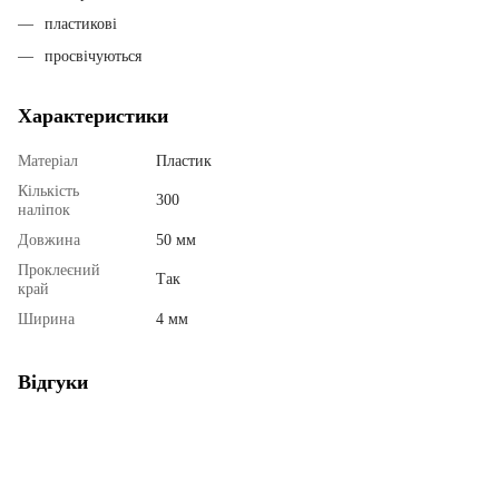
пластикові
просвічуються
Характеристики
Матеріал
Пластик
Кількість
300
наліпок
Довжина
50 мм
Проклеєний
Так
край
Ширина
4 мм
Відгуки