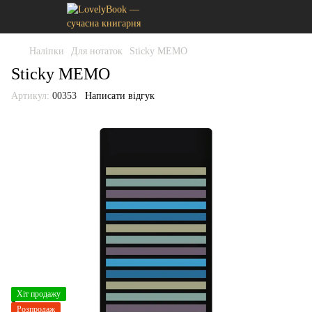
Наліпки
Для нотаток
Sticky MEMO
Sticky MEMO
Артикул:
00353
Написати відгук
Хіт продажу
Розпродаж