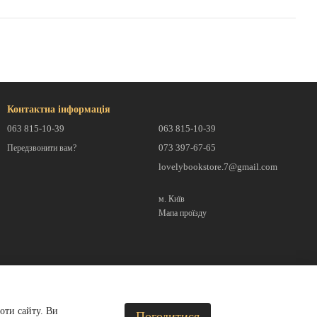
Контактна інформація
063 815-10-39
063 815-10-39
073 397-67-65
Передзвонити вам?
lovelybookstore.7@gmail.com
м. Київ
Мапа проїзду
оти сайту. Ви
Погодитися