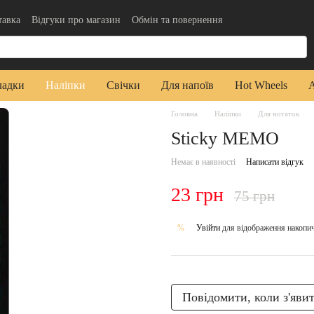
тавка
Відгуки про магазин
Обмін та повернення
да користувача
Публічна оферта
ладки
Наліпки
Свічки
Для напоїв
Hot Wheels
Головна
Наліпки
Для нотаток
Sticky MEMO
Немає в наявності
Написати відгук
23 грн
75 грн
Увійти
для відображення накопи
%
Повідомити, коли з'яви