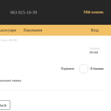
063 815-10-39
Мій кошик
Аксесуари
Пакування
Вхід
Sticky MEMO
Артикул
00348
Порівняти
В бажання
чувальної знижки
ться