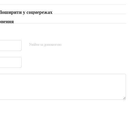
Поширити у соцмережах
рнення
Увійти за допомогою