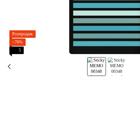
Розпродаж
−70%
5