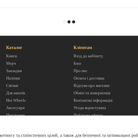
Каталог
Клієнтам
Книги
Вхід до кабінету
Мерч
Блог
Закладки
Про нас
Наліпки
Оплата і доставка
Свічки
Відгуки про магазин
Для напоїв
Обмін та повернення
Hot Wheels
Контактна інформація
Аксесуари
Угода користувача
Пакування
Публічна оферта
Ми в соцмережах
кетингу та статистичних цілей, а також для безпечної та оптимальної роб