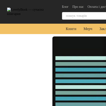
Перейти до основного контенту
Блог
Про нас
Оплата і дос
Контактна інформація
Уго
Книги
Мерч
Зак