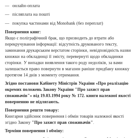
онлайн-оплата
післяплата на пошті
покупка частинами від Monobank (без переплат)
Повернення книг:
Якщо є поліграфічний брак, що призводить до втрати або
перекручування інформації: відсутність друкованого тексту,
заминання друкарським верстатом сторінки, невідповідність назви
книжки на обкладинці її змісту, перевернуті щодо обкладинки
сторінки. У випадки виявлення такого роду недоліків, за вами
залишається право повернути в магазин раніше придбану книжку
протягом 14 днів з моменту отримання.
Згідно постанови Кабінету Міністрів України «Про реалізацію
окремих положень Закону України "Про захист прав
споживачів"» від 19.03.1994 року № 172. книги належної якості
поверненню не підлягають.
Повернення решти товару:
Книгарня здійснює повернення і обмін товарів належної якості
згідно Закону
"Про захист прав споживачів"
.
Терміни повернення і обміну: