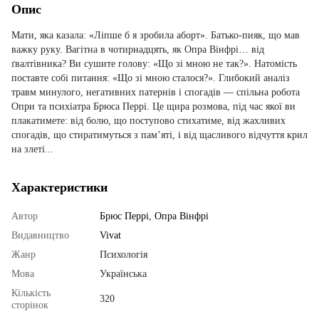
Опис
Мати, яка казала: «Ліпше б я зробила аборт». Батько-пияк, що мав
важку руку. Вагітна в чотирнадцять, як Опра Вінфрі… від
ґвалтівника? Ви сушите голову: «Що зі мною не так?». Натомість
поставте собі питання: «Що зі мною сталося?». Глибокий аналіз
травм минулого, негативних патернів і спогадів — спільна робота
Опри та психіатра Брюса Перрі. Це щира розмова, під час якої ви
плакатимете: від болю, що поступово стихатиме, від жахливих
спогадів, що стиратимуться з пам’яті, і від щасливого відчуття крил
на злеті...
Характеристики
Автор
Брюс Перрі, Опра Вінфрі
Видавництво
Vivat
Жанр
Психологія
Мова
Українська
Кількість
320
сторінок