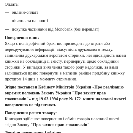
Оплата:
онлайн-оплата
післяплата на пошті
покупка частинами від Monobank (без переплат)
Повернення книг:
Якщо є поліграфічний брак, що призводить до втрати або
перекручування інформації: відсутність друкованого тексту,
заминання друкарським верстатом сторінки, невідповідність назви
книжки на обкладинці її змісту, перевернуті щодо обкладинки
сторінки. У випадки виявлення такого роду недоліків, за вами
залишається право повернути в магазин раніше придбану книжку
протягом 14 днів з моменту отримання.
Згідно постанови Кабінету Міністрів України «Про реалізацію
окремих положень Закону України "Про захист прав
споживачів"» від 19.03.1994 року № 172. книги належної якості
поверненню не підлягають.
Повернення решти товару:
Книгарня здійснює повернення і обмін товарів належної якості
згідно Закону
"Про захист прав споживачів"
.
Терміни повернення і обміну: