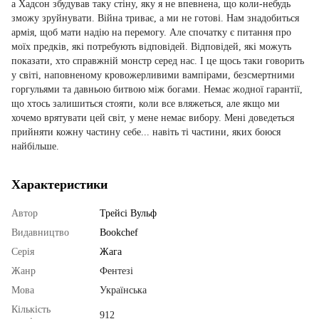
а Хадсон збудував таку стіну, яку я не впевнена, що коли-небудь
зможу зруйнувати. Війна триває, а ми не готові. Нам знадобиться
армія, щоб мати надію на перемогу. Але спочатку є питання про
моїх предків, які потребують відповідей. Відповідей, які можуть
показати, хто справжній монстр серед нас. І це щось таки говорить
у світі, наповненому кровожерливими вампірами, безсмертними
горгульями та давньою битвою між богами. Немає жодної гарантії,
що хтось залишиться стояти, коли все вляжеться, але якщо ми
хочемо врятувати цей світ, у мене немає вибору. Мені доведеться
прийняти кожну частину себе... навіть ті частини, яких боюся
найбільше.
Характеристики
Автор
Трейсі Вульф
Видавництво
Bookchef
Серія
Жага
Жанр
Фентезі
Мова
Українська
Кількість
912