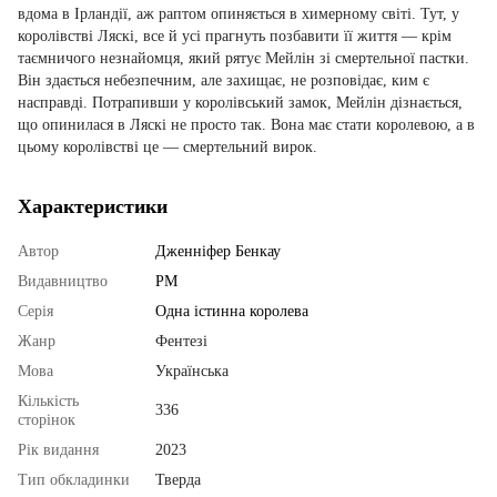
вдома в Ірландії, аж раптом опиняється в химерному світі. Тут, у
королівстві Ляскі, все й усі прагнуть позбавити її життя — крім
таємничого незнайомця, який рятує Мейлін зі смертельної пастки.
Він здається небезпечним, але захищає, не розповідає, ким є
насправді. Потрапивши у королівський замок, Мейлін дізнається,
що опинилася в Ляскі не просто так. Вона має стати королевою, а в
цьому королівстві це — смертельний вирок.
Характеристики
Автор
Дженніфер Бенкау
Видавництво
РМ
Серія
Одна істинна королева
Жанр
Фентезі
Мова
Українська
Кількість
336
сторінок
Рік видання
2023
Тип обкладинки
Тверда