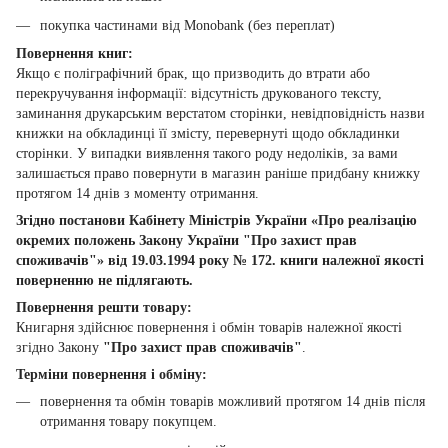
покупка частинами від Monobank (без переплат)
Повернення книг:
Якщо є поліграфічний брак, що призводить до втрати або
перекручування інформації: відсутність друкованого тексту,
заминання друкарським верстатом сторінки, невідповідність назви
книжки на обкладинці її змісту, перевернуті щодо обкладинки
сторінки. У випадки виявлення такого роду недоліків, за вами
залишається право повернути в магазин раніше придбану книжку
протягом 14 днів з моменту отримання.
Згідно постанови Кабінету Міністрів України «Про реалізацію
окремих положень Закону України "Про захист прав
споживачів"» від 19.03.1994 року № 172. книги належної якості
поверненню не підлягають.
Повернення решти товару:
Книгарня здійснює повернення і обмін товарів належної якості
згідно Закону
"Про захист прав споживачів"
.
Терміни повернення і обміну:
повернення та обмін товарів можливий протягом 14 днів після
отримання товару покупцем.