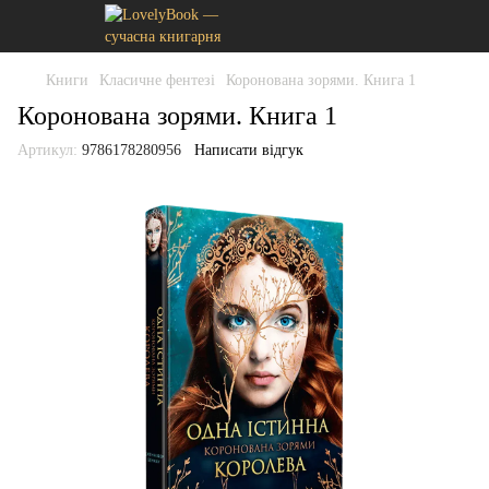
Книги
Класичне фентезі
Коронована зорями. Книга 1
Коронована зорями. Книга 1
Артикул:
9786178280956
Написати відгук