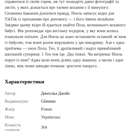
справитися зі своїм горем, аж тут знаходить давні фотографії та
листи, у яких дізнається про таємне кохання з її минулого.
Сповнена бажання дізнатися правду, Ноель записує відео для
TikTok із проханням про допомогу — і його бачать мільйони.
Завдяки цьому відео їй вдається знайти Пола, колишнього коханого
бабусі. Він розповідає про весільну подорож, у яку вони колись
планували поїхати. Для Ноель це шанс встановити останній зв’язок
із бабусею, тож вони разом вирушають у цю мандрівку. Але є одна
проблема — онук Пола, Тео, її дратівливий і надто привабливий
шкільний суперник. І Тео теж їде. Два тижні. Чи витримає Ноель
поруч із ним? Адже коли вони ділять одну машину, а часом і одне
ліжко, між ними швидко починає зростати напруга...
Характеристики
Автор
Джессіка Джойс
Видавництво
Glimmer
Жанр
Роман
Мова
Українська
Кількість
364
сторінок