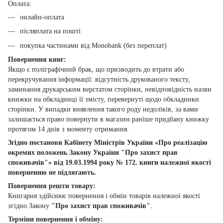
Оплата:
онлайн-оплата
післяплата на пошті
покупка частинами від Monobank (без переплат)
Повернення книг:
Якщо є поліграфічний брак, що призводить до втрати або
перекручування інформації: відсутність друкованого тексту,
заминання друкарським верстатом сторінки, невідповідність назви
книжки на обкладинці її змісту, перевернуті щодо обкладинки
сторінки. У випадки виявлення такого роду недоліків, за вами
залишається право повернути в магазин раніше придбану книжку
протягом 14 днів з моменту отримання.
Згідно постанови Кабінету Міністрів України «Про реалізацію
окремих положень Закону України "Про захист прав
споживачів"» від 19.03.1994 року № 172. книги належної якості
поверненню не підлягають.
Повернення решти товару:
Книгарня здійснює повернення і обмін товарів належної якості
згідно Закону
"Про захист прав споживачів"
.
Терміни повернення і обміну: