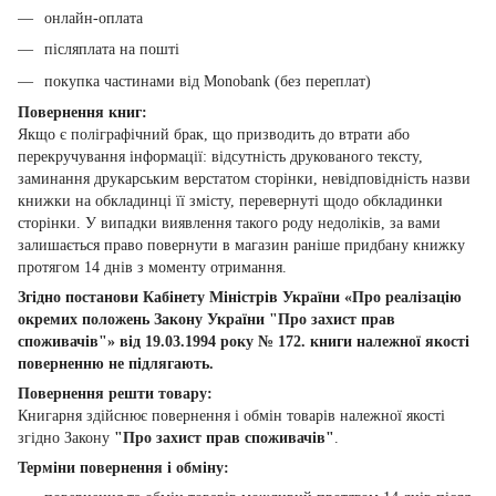
онлайн-оплата
післяплата на пошті
покупка частинами від Monobank (без переплат)
Повернення книг:
Якщо є поліграфічний брак, що призводить до втрати або
перекручування інформації: відсутність друкованого тексту,
заминання друкарським верстатом сторінки, невідповідність назви
книжки на обкладинці її змісту, перевернуті щодо обкладинки
сторінки. У випадки виявлення такого роду недоліків, за вами
залишається право повернути в магазин раніше придбану книжку
протягом 14 днів з моменту отримання.
Згідно постанови Кабінету Міністрів України «Про реалізацію
окремих положень Закону України "Про захист прав
споживачів"» від 19.03.1994 року № 172. книги належної якості
поверненню не підлягають.
Повернення решти товару:
Книгарня здійснює повернення і обмін товарів належної якості
згідно Закону
"Про захист прав споживачів"
.
Терміни повернення і обміну: