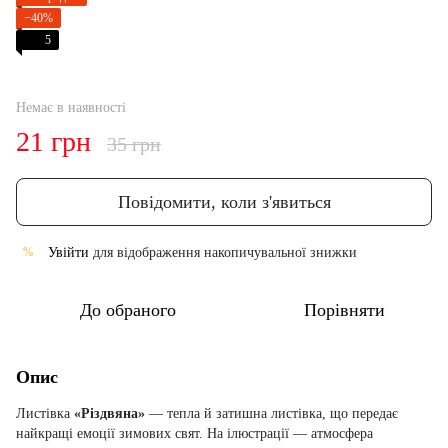
−40%
5
Немає в наявності
21 грн
35 грн
Повідомити, коли з'явиться
Увійти
для відображення накопичувальної знижки
%
До обраного
Порівняти
Опис
Листівка
«Різдвяна»
— тепла й затишна листівка, що передає
найкращі емоції зимових свят. На ілюстрації — атмосфера