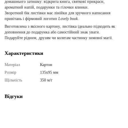
домашнього затишку: відкрита книга, святкові прикраси,
ароматний напій, подарунки та гілочки ялинки.
Зворотний бік листівки має лінійки для зручного написання
привітань і фірмовий логотип
Lovely book
.
Виготовлена з якісного картону, листівка ідеально підходить як
доповнення до подарунка або самостійний знак уваги.
Подаруйте рідним, друзям чи колегам частинку зимової магії.
Характеристики
Матеріал
Картон
Розмір
135х95 мм
Щільність
350 м/г
Відгуки