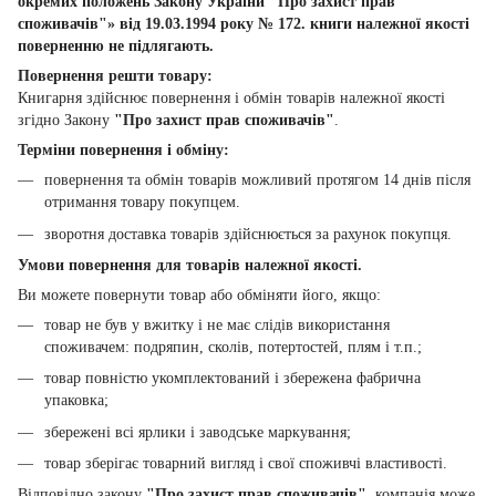
окремих положень Закону України "Про захист прав
споживачів"» від 19.03.1994 року № 172. книги належної якості
поверненню не підлягають.
Повернення решти товару:
Книгарня здійснює повернення і обмін товарів належної якості
згідно Закону
"Про захист прав споживачів"
.
Терміни повернення і обміну:
повернення та обмін товарів можливий протягом 14 днів після
отримання товару покупцем.
зворотня доставка товарів здійснюється за рахунок покупця.
Умови повернення для товарів належної якості.
Ви можете повернути товар або обміняти його, якщо:
товар не був у вжитку і не має слідів використання
споживачем: подряпин, сколів, потертостей, плям і т.п.;
товар повністю укомплектований і збережена фабрична
упаковка;
збережені всі ярлики і заводське маркування;
товар зберігає товарний вигляд і свої споживчі властивості.
Відповідно закону
"Про захист прав споживачів"
, компанія може