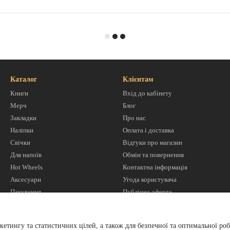
Каталог
Клієнтам
Книги
Вхід до кабінету
Мерч
Блог
Закладки
Про нас
Наліпки
Оплата і доставка
Свічки
Відгуки про магазин
Для напоїв
Обмін та повернення
Hot Wheels
Контактна інформація
Аксесуари
Угода користувача
Пакування
Публічна оферта
Ми в соцмережах
кетингу та статистичних цілей, а також для безпечної та оптимальної роб