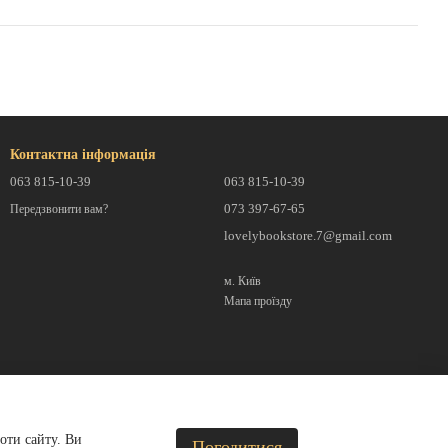
Контактна інформація
063 815-10-39
063 815-10-39
073 397-67-65
Передзвонити вам?
lovelybookstore.7@gmail.com
м. Київ
Мапа проїзду
оти сайту. Ви
Погодитися