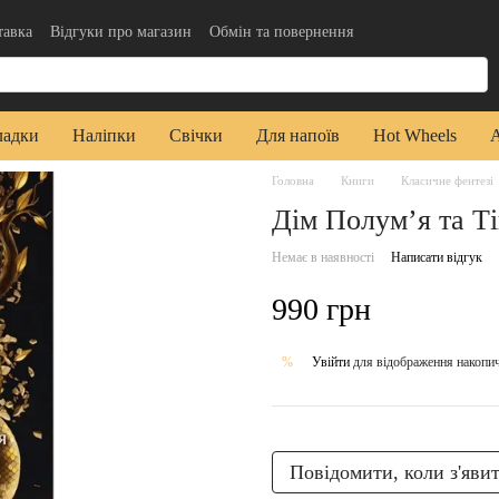
тавка
Відгуки про магазин
Обмін та повернення
да користувача
Публічна оферта
ладки
Наліпки
Свічки
Для напоїв
Hot Wheels
Головна
Книги
Класичне фентезі
Дім Полум’я та Ті
Немає в наявності
Написати відгук
990 грн
Увійти
для відображення накопи
%
Повідомити, коли з'яви