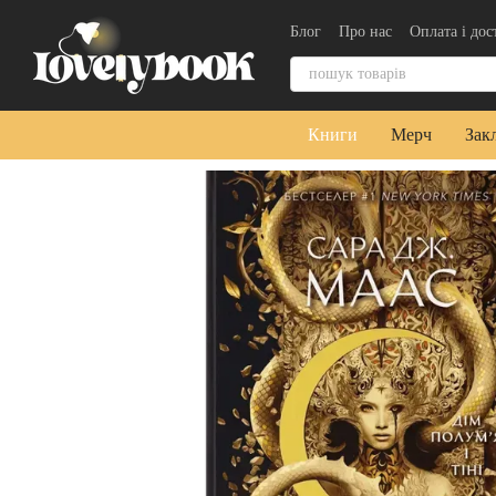
Перейти до основного контенту
Блог
Про нас
Оплата і дос
Контактна інформація
Уго
Книги
Мерч
Зак