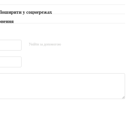
Поширити у соцмережах
рнення
Увійти за допомогою