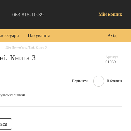
063 815-10-39
Мій кошик
Аксесуари
Пакування
Вхід
Дім Полум’я та Тіні. Книга 3
ні. Книга 3
Артикул
01039
Порівняти
В бажання
чувальної знижки
ться